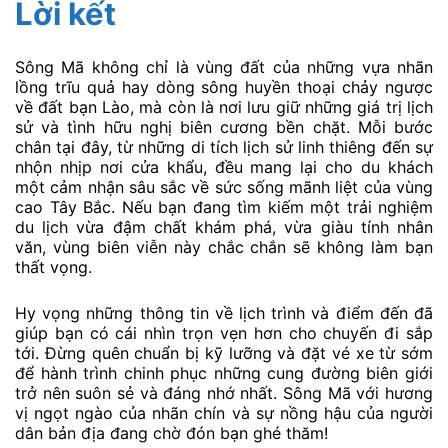
Lời kết
Sông Mã không chỉ là vùng đất của những vựa nhãn
lồng trĩu quả hay dòng sông huyền thoại chảy ngược
về đất bạn Lào, mà còn là nơi lưu giữ những giá trị lịch
sử và tình hữu nghị biên cương bền chặt. Mỗi bước
chân tại đây, từ những di tích lịch sử linh thiêng đến sự
nhộn nhịp nơi cửa khẩu, đều mang lại cho du khách
một cảm nhận sâu sắc về sức sống mãnh liệt của vùng
cao Tây Bắc. Nếu bạn đang tìm kiếm một trải nghiệm
du lịch vừa đậm chất khám phá, vừa giàu tính nhân
văn, vùng biên viễn này chắc chắn sẽ không làm bạn
thất vọng.
Hy vọng những thông tin về lịch trình và điểm đến đã
giúp bạn có cái nhìn trọn vẹn hơn cho chuyến đi sắp
tới. Đừng quên chuẩn bị kỹ lưỡng và đặt vé xe từ sớm
để hành trình chinh phục những cung đường biên giới
trở nên suôn sẻ và đáng nhớ nhất. Sông Mã với hương
vị ngọt ngào của nhãn chín và sự nồng hậu của người
dân bản địa đang chờ đón bạn ghé thăm!