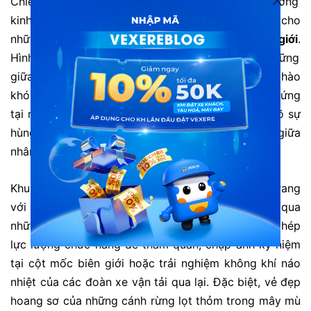
Chiềng Khương không chỉ đóng vai trò giao thương
kinh tế mà còn là điểm check-in không thể bỏ qua cho
những tâm hồn yêu thích khám phá
vùng biên giới
.
Hình ảnh cột mốc chủ quyền thiêng liêng sừng sững
giữa núi rừng Tây Bắc luôn mang lại cảm xúc tự hào
khó tả cho mỗi du khách khi đặt chân đến đây.
Đứng
tại ranh giới giữa hai quốc gia,
bạn sẽ cảm nhận rõ sự
hùng vĩ của đại ngàn và tình hữu nghị bền chặt giữa
nhân dân hai nước Việt – Lào.
Khu vực cửa khẩu được đầu tư hạ tầng khang trang
với những con đường nhựa bằng phẳng vắt ngang qua
những dãy núi trập trùng.
Du khách có thể xin phép
lực lượng chức năng để tham quan,
chụp ảnh kỷ niệm
tại
cột mốc biên giới
hoặc trải nghiệm không khí náo
nhiệt của các đoàn xe vận tải qua lại.
Đặc biệt,
vẻ đẹp
hoang sơ của những cánh rừng lọt thỏm trong mây mù