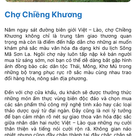
Chợ Chiềng Khương
Nằm ngay sát đường biên giới Việt – Lào, chợ Chiềng
Khương không chỉ là trung tâm giao thương quan
trọng mà còn là điểm đến hấp dẫn cho những ai muốn
khám phá sắc màu văn hóa đa dạng khi du lịch Sông
Mã Sơn La. Ngôi chợ này luôn tấp nập kẻ bán người
mua từ sáng sớm, nơi bạn có thể dễ dàng bắt gặp hình
ảnh đồng bào các dân tộc Thái, Mông, Khơ Mú trong
những bộ trang phục rực rỡ sắc màu cùng nhau trao
đổi hàng hóa, nông sản địa phương.
Đến với chợ cửa khẩu, du khách sẽ được thưởng thức
những món ẩm thực vùng biên độc đáo và chọn mua
các sản phẩm thủ công mỹ nghệ tinh xảo hay các loại
thảo dược quý từ đại ngàn. Đây cũng là nơi lý tưởng
để bạn cảm nhận rõ nét sự giao thoa văn hóa đặc sắc
giữa nhân dân hai nước Việt – Lào qua những nụ cười
thân thiện và tiếng nói cười rộn rã. Không gian náo
nhiệt nhưng cũng đầy chân thành tại đây chắc chắn sẽ