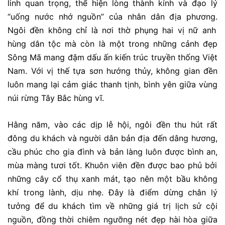
linh quan trọng,
thể hiện lòng thành kính và đạo lý
“uống nước nhớ nguồn” của nhân dân địa phương.
Ngôi đền không chỉ là nơi thờ phụng hai vị nữ anh
hùng dân tộc mà còn là một trong những
cảnh đẹp
Sông Mã
mang đậm dấu ấn kiến trúc truyền thống Việt
Nam.
Với vị thế tựa sơn hướng thủy,
không gian đền
luôn mang lại cảm giác thanh tịnh,
bình yên giữa vùng
núi rừng Tây Bắc hùng vĩ.
Hằng năm,
vào các dịp lễ hội,
ngôi đền thu hút rất
đông du khách và người dân bản địa đến
dâng hương,
cầu phúc
cho gia đình và bản làng luôn được bình an,
mùa màng tươi tốt.
Khuôn viên đền được bao phủ bởi
những cây cổ thụ xanh mát,
tạo nên một bầu không
khí trong lành,
dịu nhẹ.
Đây là điểm dừng chân lý
tưởng để du khách tìm về những giá trị lịch sử cội
nguồn,
đồng thời chiêm ngưỡng nét đẹp hài hòa giữa