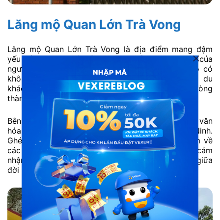
Lăng mộ Quan Lớn Trà Vong
Lăng mộ Quan Lớn Trà Vong là địa điểm mang đậm
yếu tố tâm linh, gắn liền với đời sống tín ngưỡng của
người dân địa phương tại Tân Biên. Khu lăng mộ có
không gian yên tĩnh, thường được người dân và du
khách đến dâng hương, cầu bình an, thể hiện lòng
thành kính đối với nhân vật lịch sử được thờ tự.
Bên cạnh giá trị tâm linh, nơi đây còn phản ánh nét văn
hóa dân gian đặc trưng của vùng biên giới Tây Ninh.
Ghé thăm lăng mộ, du khách có thể tìm hiểu thêm về
các câu chuyện truyền miệng trong dân gian và cảm
nhận không khí trang nghiêm, trầm lắng hiếm thấy giữa
đời sống hiện đại.