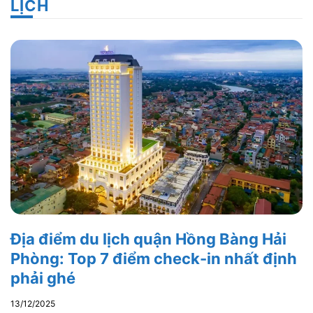
LỊCH
Địa điểm du lịch quận Hồng Bàng Hải
Phòng: Top 7 điểm check-in nhất định
phải ghé
13/12/2025