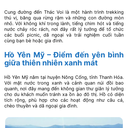
Cung đường đến Thác Voi là một hành trình trekking
thú vị, băng qua rừng rậm và những con đường mòn
nhỏ. Với không khí trong lành, tiếng chim hót và tiếng
nước chảy róc rách, nơi đây rất lý tưởng để tổ chức
các buổi picnic, dã ngoại và trải nghiệm cuối tuần
cùng bạn bè hoặc gia đình.
Hồ Yên Mỹ – Điểm đến yên bình
giữa thiên nhiên xanh mát
Hồ Yên Mỹ nằm tại huyện Nông Cống, tỉnh Thanh Hóa.
Với mặt nước trong xanh và cảnh quan núi đồi bao
quanh, nơi đây mang đến không gian thư giãn lý tưởng
cho du khách muốn tránh xa ồn ào đô thị. Hồ có diện
tích rộng, phù hợp cho các hoạt động như câu cá,
chèo thuyền và dã ngoại gia đình.