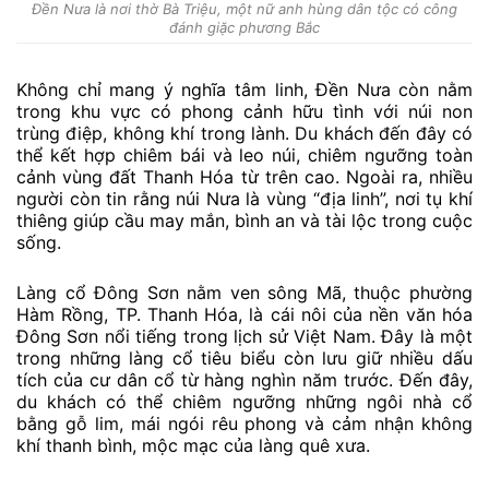
Đền Nưa là nơi thờ Bà Triệu, một nữ anh hùng dân tộc có công
đánh giặc phương Bắc
Không chỉ mang ý nghĩa tâm linh, Đền Nưa còn nằm
trong khu vực có phong cảnh hữu tình với núi non
trùng điệp, không khí trong lành. Du khách đến đây có
thể kết hợp chiêm bái và leo núi, chiêm ngưỡng toàn
cảnh vùng đất Thanh Hóa từ trên cao. Ngoài ra, nhiều
người còn tin rằng núi Nưa là vùng “địa linh”, nơi tụ khí
thiêng giúp cầu may mắn, bình an và tài lộc trong cuộc
sống.
Làng cổ Đông Sơn – Ngôi làng hàn
Làng cổ Đông Sơn nằm ven sông Mã, thuộc phường
Hàm Rồng, TP. Thanh Hóa, là cái nôi của nền văn hóa
Đông Sơn nổi tiếng trong lịch sử Việt Nam. Đây là một
trong những làng cổ tiêu biểu còn lưu giữ nhiều dấu
tích của cư dân cổ từ hàng nghìn năm trước. Đến đây,
du khách có thể chiêm ngưỡng những ngôi nhà cổ
bằng gỗ lim, mái ngói rêu phong và cảm nhận không
khí thanh bình, mộc mạc của làng quê xưa.