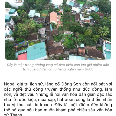
Đây là một trong những làng cổ tiêu biểu còn lưu giữ nhiều dấu
tích của cư dân cổ từ hàng nghìn năm trước
Ngoài giá trị lịch sử, làng cổ Đông Sơn còn nổi bật với
các nghề thủ công truyền thống như đúc đồng, làm
nón, và dệt vải. Những lễ hội văn hóa dân gian đặc sắc
như lễ rước kiệu, múa sạp, hát xoan cũng là điểm nhấn
thú vị thu hút du khách. Đây là một điểm đến không
thể bỏ qua nếu bạn muốn khám phá chiều sâu văn hóa
xứ Thanh.