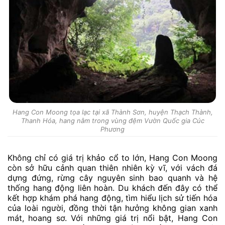
Hang Con Moong tọa lạc tại xã Thành Sơn, huyện Thạch Thành,
Thanh Hóa, hang nằm trong vùng đệm Vườn Quốc gia Cúc
Phương
Không chỉ có giá trị khảo cổ to lớn, Hang Con Moong
còn sở hữu cảnh quan thiên nhiên kỳ vĩ, với vách đá
dựng đứng, rừng cây nguyên sinh bao quanh và hệ
thống hang động liên hoàn. Du khách đến đây có thể
kết hợp khám phá hang động, tìm hiểu lịch sử tiến hóa
của loài người, đồng thời tận hưởng không gian xanh
mát, hoang sơ. Với những giá trị nổi bật, Hang Con