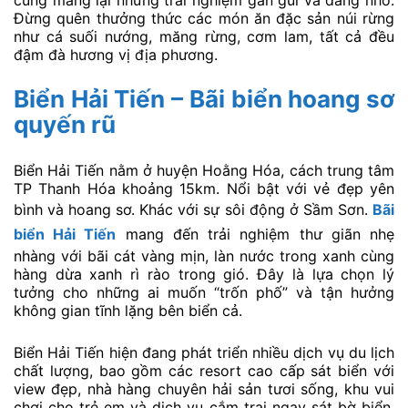
Đừng quên thưởng thức các món ăn đặc sản núi rừng
như cá suối nướng, măng rừng, cơm lam, tất cả đều
đậm đà hương vị địa phương.
Biển Hải Tiến – Bãi biển hoang sơ
quyến rũ
Biển Hải Tiến nằm ở huyện Hoằng Hóa, cách trung tâm
TP Thanh Hóa khoảng 15km. Nổi bật với vẻ đẹp yên
bình và hoang sơ. Khác với sự sôi động ở Sầm Sơn.
Bãi
biển Hải Tiến
mang đến trải nghiệm thư giãn nhẹ
nhàng với bãi cát vàng mịn, làn nước trong xanh cùng
hàng dừa xanh rì rào trong gió. Đây là lựa chọn lý
tưởng cho những ai muốn “trốn phố” và tận hưởng
không gian tĩnh lặng bên biển cả.
Biển Hải Tiến hiện đang phát triển nhiều dịch vụ du lịch
chất lượng, bao gồm các resort cao cấp sát biển với
view đẹp, nhà hàng chuyên hải sản tươi sống, khu vui
chơi cho trẻ em và dịch vụ cắm trại ngay sát bờ biển.