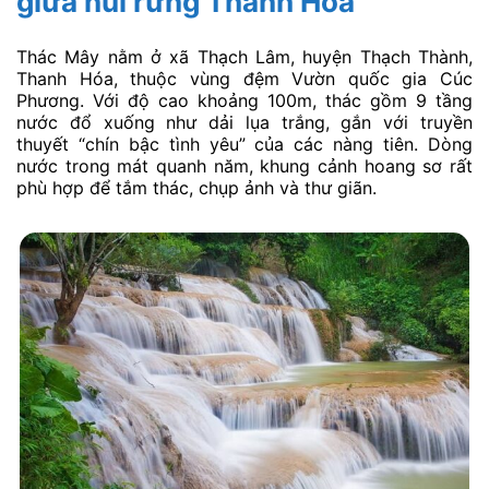
giữa núi rừng Thanh Hóa
Thác Mây nằm ở xã Thạch Lâm, huyện Thạch Thành,
Thanh Hóa, thuộc vùng đệm Vườn quốc gia Cúc
Phương. Với độ cao khoảng 100m, thác gồm 9 tầng
nước đổ xuống như dải lụa trắng, gắn với truyền
thuyết “chín bậc tình yêu” của các nàng tiên. Dòng
nước trong mát quanh năm, khung cảnh hoang sơ rất
phù hợp để tắm thác, chụp ảnh và thư giãn.