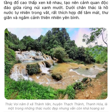
tầng đổ cao thấp xen kẽ nhau, tạo nên cảnh quan độc
đáo giữa rừng núi xanh mướt. Dưới chân thác là hồ
nước tự nhiên trong vắt, rất thích hợp để tắm mát, thư
giãn và ngắm cảnh thiên nhiên yên bình.
Thác Voi nằm ở xã Thành Vân, huyện Thạch Thành, Thanh Hóa, là
một trong những thác nước đẹp nhưng vẫn còn khá hoang sơ