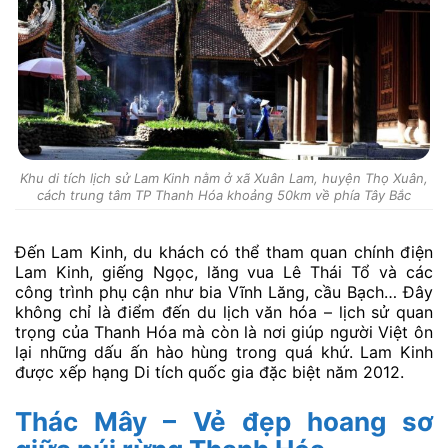
Khu di tích lịch sử Lam Kinh nằm ở xã Xuân Lam, huyện Thọ Xuân,
cách trung tâm TP Thanh Hóa khoảng 50km về phía Tây Bắc
Đến Lam Kinh, du khách có thể tham quan chính điện
Lam Kinh, giếng Ngọc, lăng vua Lê Thái Tổ và các
công trình phụ cận như bia Vĩnh Lăng, cầu Bạch… Đây
không chỉ là điểm đến du lịch văn hóa – lịch sử quan
trọng của Thanh Hóa mà còn là nơi giúp người Việt ôn
lại những dấu ấn hào hùng trong quá khứ. Lam Kinh
được xếp hạng Di tích quốc gia đặc biệt năm 2012.
Thác Mây – Vẻ đẹp hoang sơ