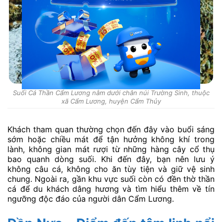
Suối Cá Thần Cẩm Lương nằm dưới chân núi Trường Sinh, thuộc
xã Cẩm Lương, huyện Cẩm Thủy
Khách tham quan thường chọn đến đây vào buổi sáng
sớm hoặc chiều mát để tận hưởng không khí trong
lành, không gian mát rượi từ những hàng cây cổ thụ
bao quanh dòng suối. Khi đến đây, bạn nên lưu ý
không câu cá, không cho ăn tùy tiện và giữ vệ sinh
chung. Ngoài ra, gần khu vực suối còn có đền thờ thần
cá để du khách dâng hương và tìm hiểu thêm về tín
ngưỡng độc đáo của người dân Cẩm Lương.