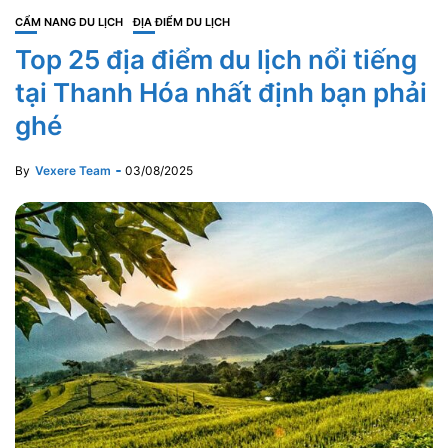
CẨM NANG DU LỊCH
ĐỊA ĐIỂM DU LỊCH
Top 25 địa điểm du lịch nổi tiếng
tại Thanh Hóa nhất định bạn phải
ghé
By
Vexere Team
03/08/2025