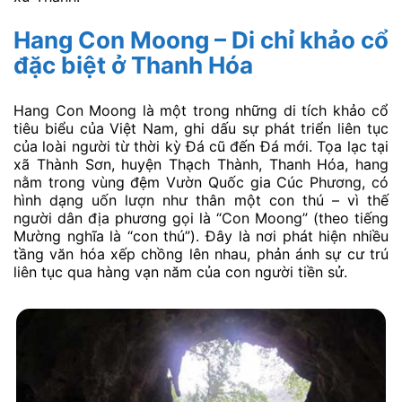
Hang Con Moong – Di chỉ khảo cổ
đặc biệt ở Thanh Hóa
Hang Con Moong là một trong những di tích khảo cổ
tiêu biểu của Việt Nam, ghi dấu sự phát triển liên tục
của loài người từ thời kỳ Đá cũ đến Đá mới. Tọa lạc tại
xã Thành Sơn, huyện Thạch Thành, Thanh Hóa, hang
nằm trong vùng đệm Vườn Quốc gia Cúc Phương, có
hình dạng uốn lượn như thân một con thú – vì thế
người dân địa phương gọi là “Con Moong” (theo tiếng
Mường nghĩa là “con thú”). Đây là nơi phát hiện nhiều
tầng văn hóa xếp chồng lên nhau, phản ánh sự cư trú
liên tục qua hàng vạn năm của con người tiền sử.