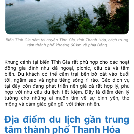
Biển Tĩnh Gia nằm tại huyện Tĩnh Gia, tỉnh Thanh Hóa, cách trung
tâm thành phố khoảng 60 km về phía Đông
Khung cảnh tại biển Tĩnh Gia rất phù hợp cho các hoạt
động gia đình như dã ngoại, picnic, câu cá và tắm
biển. Du khách có thể cắm trại bên bờ cát vào buổi
tối, ngắm sao và nghe tiếng sóng rì rào. Các dịch vụ
tại đây còn đang phát triển nên giá cả rất hợp lý, phù
hợp với nhu cầu du lịch tiết kiệm. Đây là điểm đến lý
tưởng cho những ai muốn tìm về sự bình yên, thơ
mộng và cảm giác gần gũi với thiên nhiên.
Địa điểm du lịch gần trung
tâm thành phố Thanh Hóa