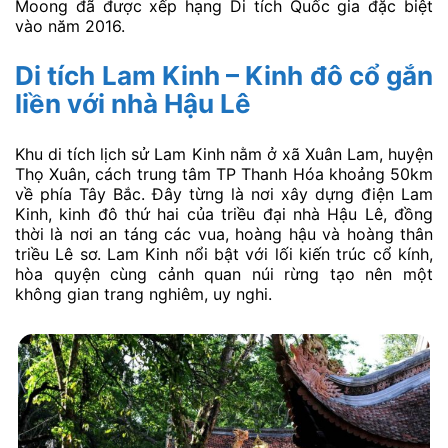
Moong đã được xếp hạng Di tích Quốc gia đặc biệt
vào năm 2016.
Di tích Lam Kinh – Kinh đô cổ gắn
liền với nhà Hậu Lê
Khu di tích lịch sử Lam Kinh nằm ở xã Xuân Lam, huyện
Thọ Xuân, cách trung tâm TP Thanh Hóa khoảng 50km
về phía Tây Bắc. Đây từng là nơi xây dựng điện Lam
Kinh, kinh đô thứ hai của triều đại nhà Hậu Lê, đồng
thời là nơi an táng các vua, hoàng hậu và hoàng thân
triều Lê sơ. Lam Kinh nổi bật với lối kiến trúc cổ kính,
hòa quyện cùng cảnh quan núi rừng tạo nên một
không gian trang nghiêm, uy nghi.