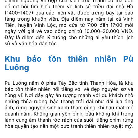
chiêm ngưỡng vẻ đẹp của kiến trúc thành cổ mà còn
có cơ hội tìm hiểu thêm về lịch sử triều đại nhà Hồ
(1400–1407) qua các hiện vật được trưng bày tại bảo
tàng trong khuôn viên. Địa điểm này nằm tại xã Vinh
Tiến, huyện Vĩnh Lộc, mở cửa từ 7:00 đến 17:00 mỗi
ngày với giá vé vào cổng chỉ từ 10.000–20.000 VNĐ.
Đây là điểm đến lý tưởng cho những ai yêu thích lịch
sử và văn hóa dân tộc.
Khu bảo tồn thiên nhiên Pù
Luông
Pù Luông nằm ở phía Tây Bắc tỉnh Thanh Hóa, là khu
bảo tồn thiên nhiên nổi tiếng với vẻ đẹp nguyên sơ và
hùng vĩ. Nơi đây gây ấn tượng mạnh với du khách nhờ
những thửa ruộng bậc thang trải dài như dải lụa óng
ánh, rừng nguyên sinh xanh thẳm cùng khí hậu mát mẻ
quanh năm. Không gian yên bình, bầu không khí trong
lành cùng âm thanh róc rách của suối, tiếng chim rừng
hòa quyện tạo nên một bức tranh thiên nhiên tuyệt mỹ.