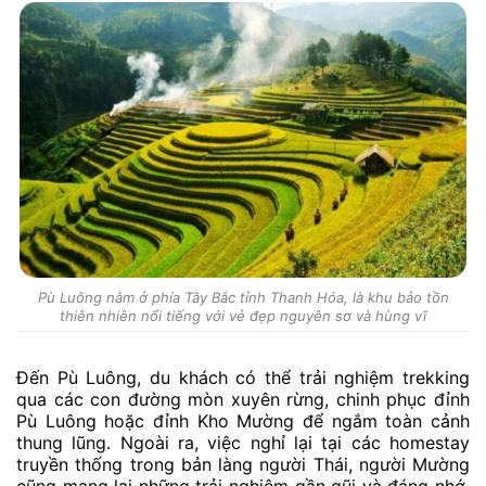
Pù Luông nằm ở phía Tây Bắc tỉnh Thanh Hóa, là khu bảo tồn
thiên nhiên nổi tiếng với vẻ đẹp nguyên sơ và hùng vĩ
Đến Pù Luông, du khách có thể trải nghiệm trekking
qua các con đường mòn xuyên rừng, chinh phục đỉnh
Pù Luông hoặc đỉnh Kho Mường để ngắm toàn cảnh
thung lũng. Ngoài ra, việc nghỉ lại tại các homestay
truyền thống trong bản làng người Thái, người Mường
cũng mang lại những trải nghiệm gần gũi và đáng nhớ.