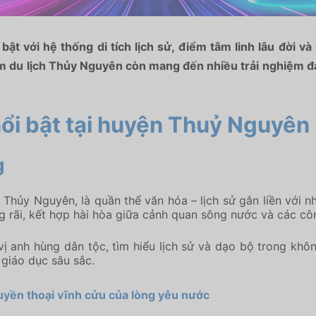
t với hệ thống di tích lịch sử, điểm tâm linh lâu đời và c
iểm du lịch Thủy Nguyên còn mang đến nhiều trải nghiệm 
nổi bật tại huyện Thuỷ Nguyên
g
 Thủy Nguyên, là quần thể văn hóa – lịch sử gắn liền với 
ng rãi, kết hợp hài hòa giữa cảnh quan sông nước và các cô
 anh hùng dân tộc, tìm hiểu lịch sử và dạo bộ trong khôn
 giáo dục sâu sắc.
uyền thoại vĩnh cửu của lòng yêu nước