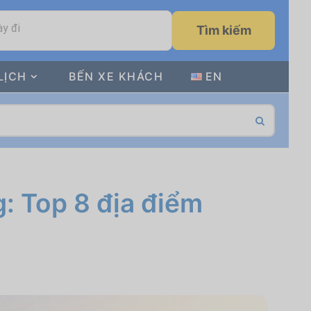
y đi
Tìm kiếm
LỊCH
BẾN XE KHÁCH
EN
: Top 8 địa điểm