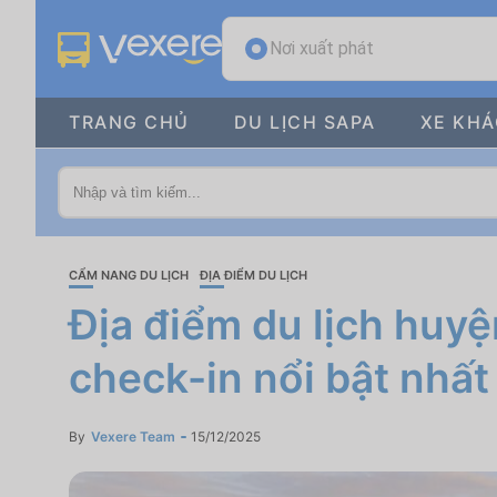
Nơi xuất phát
TRANG CHỦ
DU LỊCH SAPA
XE KH
CẨM NANG DU LỊCH
ĐỊA ĐIỂM DU LỊCH
Địa điểm du lịch huy
check-in nổi bật nhất
By
Vexere Team
15/12/2025