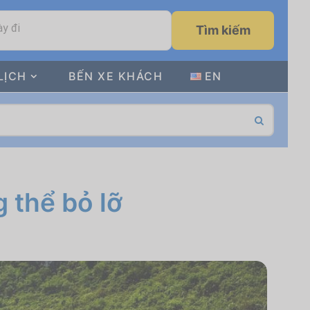
y đi
Tìm kiếm
LỊCH
BẾN XE KHÁCH
EN
 thể bỏ lỡ