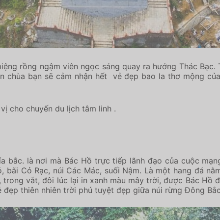
 miệng rồng ngậm viên ngọc sáng quay ra hướng Thác Bạc.
n chùa bạn sẽ cảm nhận hết vẻ đẹp bao la thơ mộng của n
ị cho chuyến du lịch tâm linh .
 bắc. là nơi mà Bác Hồ trực tiếp lãnh đạo của cuộc mạng
Bó, bãi Cỏ Rạc, núi Các Mác, suối Nậm. Là một hang đá nằm
rong vắt, đôi lúc lại in xanh màu mây trời, được Bác Hồ đặ
 đẹp thiên nhiên trời phú tuyệt đẹp giữa núi rừng Đông Bắc