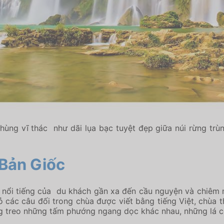
ùng vĩ thác như dãi lụa bạc tuyệt đẹp giữa núi rừng tr
 Bản Giốc
 nổi tiếng của du khách gần xa đến cầu nguyện và chiêm 
 đỏ các câu đối trong chùa được viết bằng tiếng Việt, chù
g treo những tấm phướng ngang dọc khác nhau, những lá cờ