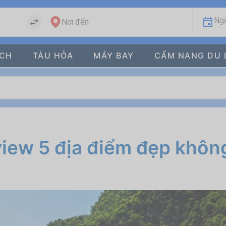
Ngà
Nơi đến
ÁCH
TÀU HỎA
MÁY BAY
CẨM NANG DU 
view 5 địa điểm đẹp không