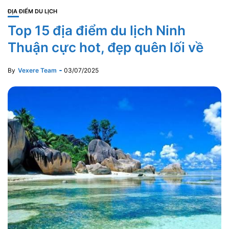
ĐỊA ĐIỂM DU LỊCH
Top 15 địa điểm du lịch Ninh
Thuận cực hot, đẹp quên lối về
By
Vexere Team
03/07/2025