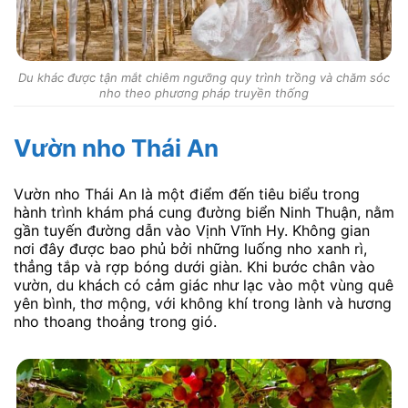
Du khác được tận mắt chiêm ngưỡng quy trình trồng và chăm sóc
nho theo phương pháp truyền thống
Vườn nho Thái An
Vườn nho Thái An là một điểm đến tiêu biểu trong
hành trình khám phá cung đường biển Ninh Thuận, nằm
gần tuyến đường dẫn vào Vịnh Vĩnh Hy. Không gian
nơi đây được bao phủ bởi những luống nho xanh rì,
thẳng tắp và rợp bóng dưới giàn. Khi bước chân vào
vườn, du khách có cảm giác như lạc vào một vùng quê
yên bình, thơ mộng, với không khí trong lành và hương
nho thoang thoảng trong gió.