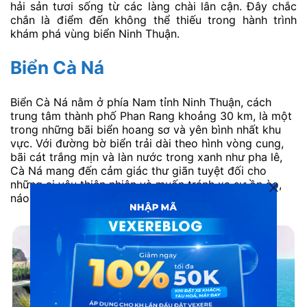
hải sản tươi sống từ các làng chài lân cận. Đây chắc
chắn là điểm đến không thể thiếu trong hành trình
khám phá vùng biển Ninh Thuận.
Biển Cà Ná
Biển Cà Ná nằm ở phía Nam tỉnh Ninh Thuận, cách
trung tâm thành phố Phan Rang khoảng 30 km, là một
trong những bãi biển hoang sơ và yên bình nhất khu
vực. Với đường bờ biển trải dài theo hình vòng cung,
bãi cát trắng mịn và làn nước trong xanh như pha lê,
Cà Ná mang đến cảm giác thư giãn tuyệt đối cho
những ai yêu thiên nhiên và muốn tránh xa sự ồn ào,
náo nhiệt của các khu du lịch đông đúc.