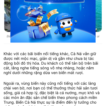
Biển Cà Ná mang đến cảm giác thư giãn tuyệt đối cho những ai
yêu thiên nhiên
Khác với các bãi biển nổi tiếng khác, Cà Ná vẫn giữ
được nét mộc mạc, giản dị và gần như chưa bị tác
động bởi đô thị hóa. Du khách có thể tản bộ trên bãi
cát, lắng nghe tiếng sóng vỗ nhẹ nhàng, hoặc nằm
nghỉ dưới những rặng dừa ven biển mát rượi.
Ngoài ra, vùng biển này cũng nổi tiếng với các làng
chài ven bờ, nơi bạn có thể thưởng thức hải sản tươi
sống, giá cả hợp lý, đặc biệt là cá nướng, mực khô và
các món ăn đặc sản chế biến theo phong cách miền
Trung. Biển Cà Ná thực sự là điểm đến lý tưởng cho