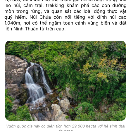
leo núi, cắm trại, trekking khám phá các con đường
mòn trong rừng, và quan sát các loài động thực vật
quý hiếm. Núi Chúa còn nổi tiếng với đỉnh núi cao
1.040m, nơi có thể ngắm toàn cảnh vùng biển và đất
liền Ninh Thuận từ trên cao.
Vườn quốc gia này có diện tích hơn 29.000 hecta với hệ sinh thái