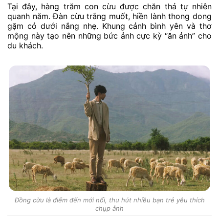
Tại đây, hàng trăm con cừu được chăn thả tự nhiên
quanh năm. Đàn cừu trắng muốt, hiền lành thong dong
gặm cỏ dưới nắng nhẹ. Khung cảnh bình yên và thơ
mộng này tạo nên những bức ảnh cực kỳ “ăn ảnh” cho
du khách.
Đồng cừu là điểm đến mới nổi, thu hút nhiều bạn trẻ yêu thích
chụp ảnh