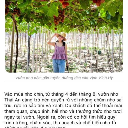
Vườn nho nằm gần tuyến đường dẫn vào Vịnh Vĩnh Hy
Vào mùa nho chín, từ tháng 4 đến tháng 8, vườn nho
Thái An càng trở nên quyến rũ với những chùm nho sai
trĩu, rực rỡ sắc tím và xanh. Du khách có thể thoải mái
tham quan, chụp ảnh, hái nho và thưởng thức nho tươi
ngay tại vườn. Ngoài ra, còn có cơ hội tìm hiểu quy
trình trồng, chăm sóc, thu hoạch và chế biến nho từ