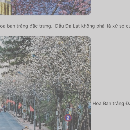
oa ban trắng đặc trưng. Dẫu Đà Lạt không phải là xứ sở củ
Hoa Ban trắng Đ