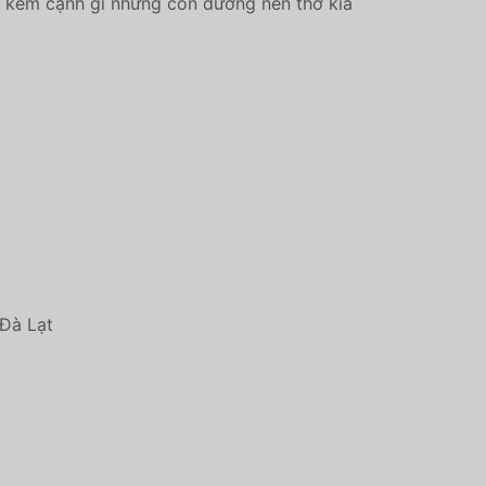
g kém cạnh gì những con đường nên thơ kia
Đà Lạt