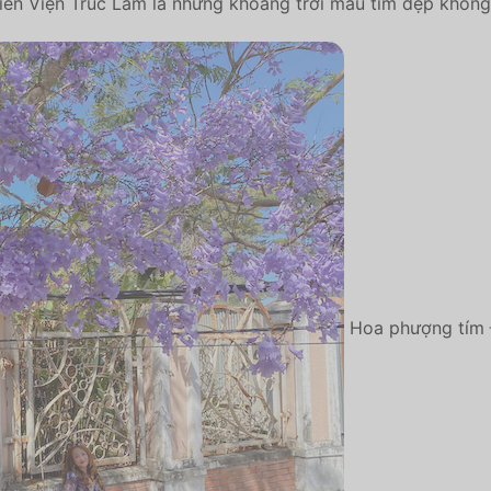
iền Viện Trúc Lâm là những khoảng trời màu tím đẹp khôn
Hoa phượng tím 