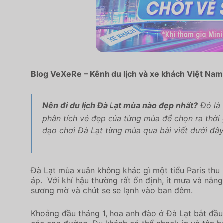
Blog VeXeRe – Kênh du lịch và xe khách Việt Nam
Nên đi du lịch Đà Lạt mùa nào đẹp nhất?
Đó là 
phân tích vẻ đẹp của từng mùa để chọn ra thời 
dạo chơi Đà Lạt từng mùa qua bài viết dưới đây
Đà Lạt mùa xuân không khác gì một tiểu Paris thu
áp. Với khí hậu thường rất ổn định, ít mưa và nắ
sương mờ và chút se se lạnh vào ban đêm.
Khoảng đầu tháng 1, hoa anh đào ở Đà Lạt bắt đầu
các con đường. Du khách có thể check-in và tận 