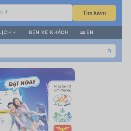
y đi
Tìm kiếm
LỊCH
BẾN XE KHÁCH
EN