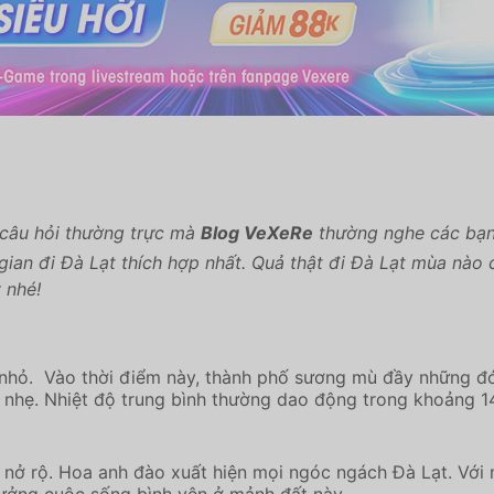
câu hỏi thường trực mà
Blog VeXeRe
thường nghe các bạn 
gian đi Đà Lạt thích hợp nhất. Quả thật đi Đà Lạt mùa nào
 nhé!
 nhỏ. Vào thời điểm này, thành phố sương mù đầy những đó
ng nhẹ. Nhiệt độ trung bình thường dao động trong khoảng 
 nở rộ. Hoa anh đào xuất hiện mọi ngóc ngách Đà Lạt. Vớ
hưởng cuộc sống bình yên ở mảnh đất này.