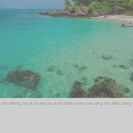
Hòn Móng Tay là vẻ đẹp ưu ái mà thiên nhiên ban tặng cho Kiên Giang