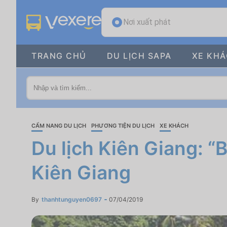
Nơi xuất phát
TRANG CHỦ
DU LỊCH SAPA
XE KH
CẨM NANG DU LỊCH
PHƯƠNG TIỆN DU LỊCH
XE KHÁCH
Du lịch Kiên Giang: “
Kiên Giang
By
thanhtunguyen0697
07/04/2019