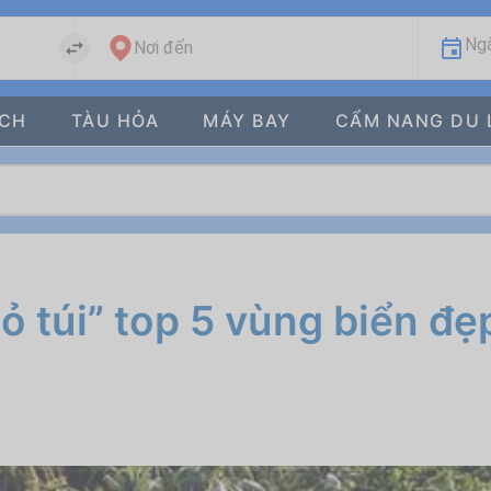
Ngà
Nơi đến
ÁCH
TÀU HỎA
MÁY BAY
CẨM NANG DU 
Bỏ túi” top 5 vùng biển đ