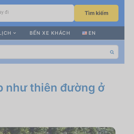
y đi
Tìm kiếm
LỊCH
BẾN XE KHÁCH
EN
ẹp như thiên đường ở