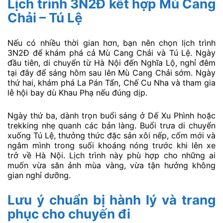
Ngày đầu, bạn xuất phát từ Hà Nội bằng xe khách
đêm, đến nơi vào sáng sớm để kịp ngắm bình minh ở
đồi mâm xôi La Pán Tẩn. Sau đó, tiếp tục di chuyển
đến Chế Cu Nha để chụp ảnh và ăn trưa tại một
homestay địa phương.
Buổi chiều, bạn có thể ghé bản Lìm Mông hoặc đèo
Khau Phạ để ngắm hoàng hôn. Ngày thứ hai dành cho
Tú Lệ, vừa tham quan ruộng lúa, vừa thư giãn tại suối
khoáng nóng trước khi quay về Hà Nội. Cách đi này
giúp bạn tận dụng tối đa thời gian mà vẫn không bị vội
vã.
Lịch trình 3N2Đ kết hợp Mù Cang
Chải – Tú Lệ
Nếu có nhiều thời gian hơn, bạn nên chọn lịch trình
3N2Đ để khám phá cả Mù Cang Chải và Tú Lệ. Ngày
đầu tiên, di chuyển từ Hà Nội đến Nghĩa Lộ, nghỉ đêm
tại đây để sáng hôm sau lên Mù Cang Chải sớm. Ngày
thứ hai, khám phá La Pán Tẩn, Chế Cu Nha và tham gia