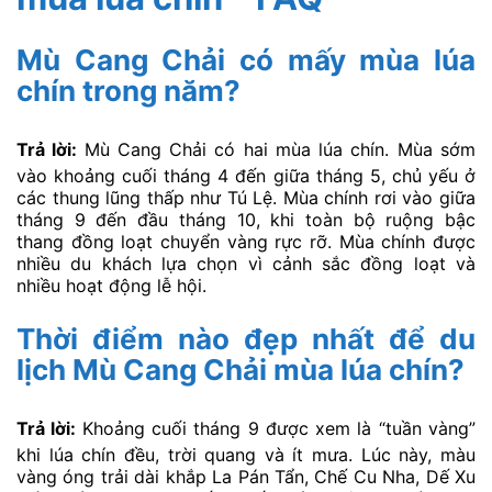
Ngoài ra, đừng quên mang theo kem chống nắng, kính
râm và chai nước cá nhân để đảm bảo sức khỏe. Nếu
dự định chụp nhiều ảnh, hãy chuẩn bị pin dự phòng và
thẻ nhớ dung lượng lớn. Việc chuẩn bị chu đáo sẽ giúp
bạn thoải mái tận hưởng hành trình và ghi lại những
khoảnh khắc đẹp nhất của mùa vàng.