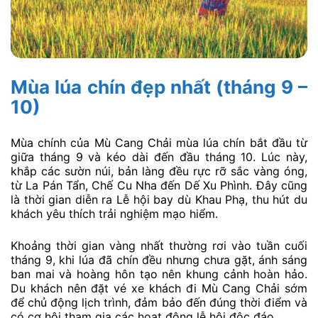
Mùa lúa chín đẹp nhất (tháng 9 –
10)
Mùa chính của Mù Cang Chải mùa lúa chín bắt đầu từ
giữa tháng 9 và kéo dài đến đầu tháng 10. Lúc này,
khắp các sườn núi, bản làng đều rực rỡ sắc vàng óng,
từ La Pán Tẩn, Chế Cu Nha đến Dế Xu Phình. Đây cũng
là thời gian diễn ra Lễ hội bay dù Khau Phạ, thu hút du
khách yêu thích trải nghiệm mạo hiểm.
Khoảng thời gian vàng nhất thường rơi vào tuần cuối
tháng 9, khi lúa đã chín đều nhưng chưa gặt, ánh sáng
ban mai và hoàng hôn tạo nên khung cảnh hoàn hảo.
Du khách nên đặt vé xe khách đi Mù Cang Chải sớm
để chủ động lịch trình, đảm bảo đến đúng thời điểm và
có cơ hội tham gia các hoạt động lễ hội độc đáo.