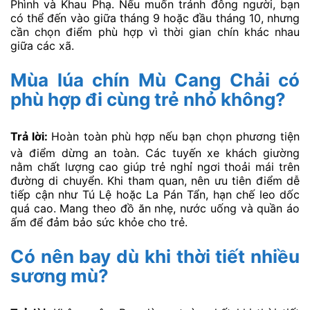
Các câu hỏi thưởng gặp khi
đi du lịch Mù Cang Chải vào
mùa lúa chín – FAQ
Mù Cang Chải có mấy mùa lúa
chín trong năm?
Trả lời:
Mù Cang Chải có hai mùa lúa chín. Mùa sớm
vào khoảng cuối tháng 4 đến giữa tháng 5, chủ yếu ở
các thung lũng thấp như Tú Lệ. Mùa chính rơi vào giữa
tháng 9 đến đầu tháng 10, khi toàn bộ ruộng bậc
thang đồng loạt chuyển vàng rực rỡ. Mùa chính được
nhiều du khách lựa chọn vì cảnh sắc đồng loạt và
nhiều hoạt động lễ hội.