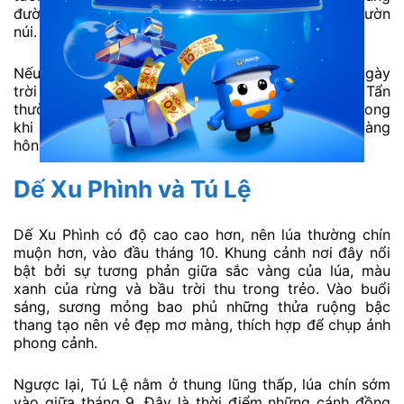
đường quanh co và các bản làng nằm rải rác trên sườn
núi.
Nếu muốn có bộ ảnh đẹp, bạn nên chọn những ngày
trời quang, nắng nhẹ. Buổi sáng sớm ở La Pán Tẩn
thường có sương mờ tạo khung cảnh huyền ảo, trong
khi buổi chiều ở Chế Cu Nha lại rực rỡ với ánh hoàng
hôn phủ vàng khắp núi đồi.
Dế Xu Phình và Tú Lệ
Dế Xu Phình có độ cao cao hơn, nên lúa thường chín
muộn hơn, vào đầu tháng 10. Khung cảnh nơi đây nổi
bật bởi sự tương phản giữa sắc vàng của lúa, màu
xanh của rừng và bầu trời thu trong trẻo. Vào buổi
sáng, sương mỏng bao phủ những thửa ruộng bậc
thang tạo nên vẻ đẹp mơ màng, thích hợp để chụp ảnh
phong cảnh.
Ngược lại, Tú Lệ nằm ở thung lũng thấp, lúa chín sớm
vào giữa tháng 9. Đây là thời điểm những cánh đồng