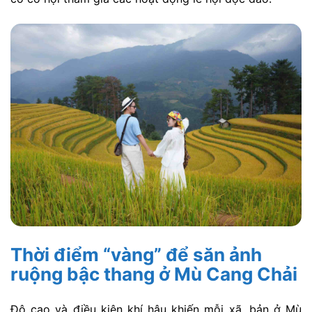
Thời điểm “vàng” để săn ảnh
ruộng bậc thang ở Mù Cang Chải
Độ cao và điều kiện khí hậu khiến mỗi xã, bản ở Mù