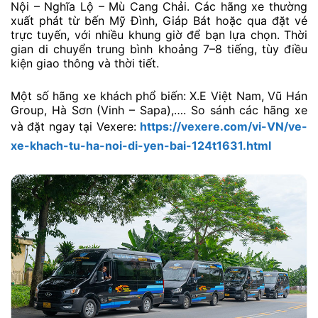
Nội – Nghĩa Lộ – Mù Cang Chải. Các hãng xe thường
xuất phát từ bến Mỹ Đình, Giáp Bát hoặc qua đặt vé
trực tuyến, với nhiều khung giờ để bạn lựa chọn. Thời
gian di chuyển trung bình khoảng 7–8 tiếng, tùy điều
kiện giao thông và thời tiết.
Một số hãng xe khách phổ biến: X.E Việt Nam, Vũ Hán
Group, Hà Sơn (Vinh – Sapa),…. So sánh các hãng xe
và đặt ngay tại Vexere:
https://vexere.com/vi-VN/ve-
xe-khach-tu-ha-noi-di-yen-bai-124t1631.html