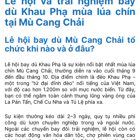
Lễ hội và trải nghiệm bay
dù Khau Phạ mùa lúa chín
tại Mù Cang Chải
Lễ hội bay dù Mù Cang Chải tổ
chức khi nào và ở đâu?
Lễ hội bay dù Khau Phạ là sự kiện nổi bật nhất mùa lúa
chín Mù Cang Chải, thường diễn ra vào cuối tháng 9
đến đầu tháng 10. Địa điểm chính là đèo Khau Phạ –
một trong “tứ đại đỉnh đèo” nổi tiếng của Việt Nam,
với độ cao hơn 1.200m so với mực nước biển. Từ đây,
bạn có thể ngắm toàn cảnh thung lũng vàng óng của
La Pán Tẩn, Chế Cu Nha và Tú Lệ phía xa.
Sự kiện thường kéo dài 2–3 ngày, quy tụ nhiều phi
công dù lượn chuyên nghiệp trong và ngoài nước.
Ngoài các chuyến bay đôi trải nghiệm, lễ hội còn có
các hoạt động văn hóa dân tộc, chợ phiên vùng cao