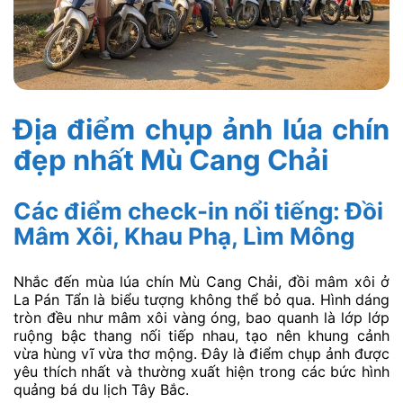
Địa điểm chụp ảnh lúa chín
đẹp nhất Mù Cang Chải
Các điểm check-in nổi tiếng: Đồi
Mâm Xôi, Khau Phạ, Lìm Mông
Nhắc đến mùa lúa chín Mù Cang Chải, đồi mâm xôi ở
La Pán Tẩn là biểu tượng không thể bỏ qua. Hình dáng
tròn đều như mâm xôi vàng óng, bao quanh là lớp lớp
ruộng bậc thang nối tiếp nhau, tạo nên khung cảnh
vừa hùng vĩ vừa thơ mộng. Đây là điểm chụp ảnh được
yêu thích nhất và thường xuất hiện trong các bức hình
quảng bá du lịch Tây Bắc.