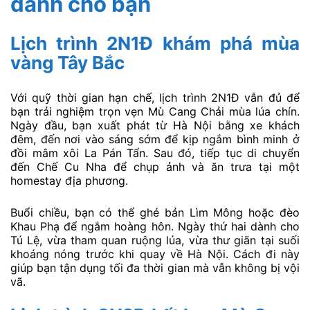
sắc hùng vĩ.
Do thời tiết vùng cao có thể thay đổi nhanh, bạn nên
mang túi chống nước, khăn lau lens và pin dự phòng.
Khi di chuyển giữa các điểm, hãy bảo quản thiết bị
trong balo chống sốc để tránh va đập. Một số đoạn
đường trơn hoặc dốc, nên cẩn thận khi vừa di chuyển
vừa chụp để đảm bảo an toàn cho cả bạn và thiết bị.
Gợi ý lịch trình du lịch Mù
Cang Chải mùa lúa chín
dành cho bạn
Lịch trình 2N1Đ khám phá mùa
vàng Tây Bắc
Với quỹ thời gian hạn chế, lịch trình 2N1Đ vẫn đủ để
bạn trải nghiệm trọn vẹn Mù Cang Chải mùa lúa chín.