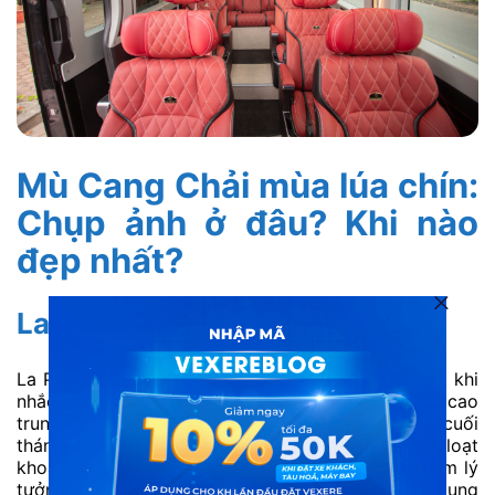
Mù Cang Chải mùa lúa chín:
Chụp ảnh ở đâu? Khi nào
đẹp nhất?
La Pán Tẩn và Chế Cu Nha
La Pán Tẩn và Chế Cu Nha là hai xã nổi tiếng nhất khi
nhắc đến Mù Cang Chải mùa lúa chín. Nằm ở độ cao
trung bình, khu vực này thường vào mùa vào cuối
tháng 9, khi những thửa ruộng bậc thang đồng loạt
khoác màu vàng óng rực rỡ. Đây cũng là thời điểm lý
tưởng để kết hợp tham quan đồi mâm xôi, những cung