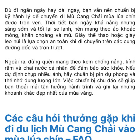
lễ hội bay dù Khau Phạ nếu đúng dịp.
Ngày thứ ba, dành trọn buổi sáng ở Dế Xu Phình hoặc
trekking nhẹ quanh các bản làng. Buổi trưa di chuyển
xuống Tú Lệ, thưởng thức đặc sản xôi nếp, cốm mới và
ngâm mình trong suối khoáng nóng trước khi lên xe
trở về Hà Nội. Lịch trình này phù hợp cho những ai
muốn vừa săn ảnh mùa vàng, vừa tận hưởng không
gian nghỉ dưỡng.
Lưu ý chuẩn bị hành lý và trang
phục cho chuyến đi
Dù đi ngắn ngày hay dài ngày, bạn vẫn nên chuẩn bị
kỹ hành lý để chuyến đi Mù Cang Chải mùa lúa chín
được trọn vẹn. Thời tiết ban ngày khá nắng nhưng
sáng sớm và tối lại se lạnh, nên mang theo áo khoác
mỏng, khăn choàng và mũ. Giày thể thao hoặc giày
leo núi là lựa chọn an toàn khi di chuyển trên các cung
đường dốc và trơn trượt.