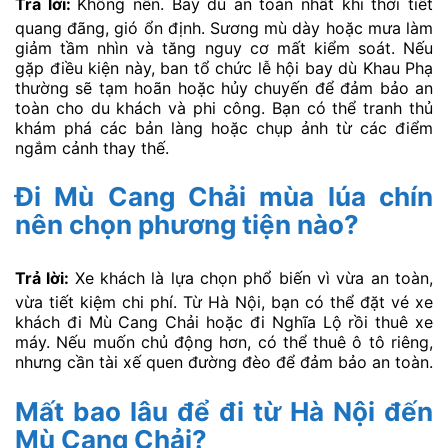
Thời điểm nào đẹp nhất để du
lịch Mù Cang Chải mùa lúa chín?
Trả lời:
Khoảng cuối tháng 9 được xem là “tuần vàng”
khi lúa chín đều, trời quang và ít mưa. Lúc này, màu
vàng óng trải dài khắp La Pán Tẩn, Chế Cu Nha, Dế Xu
Phình và Khau Phạ. Nếu muốn tránh đông người, bạn
có thể đến vào giữa tháng 9 hoặc đầu tháng 10, nhưng
cần chọn điểm phù hợp vì thời gian chín khác nhau
giữa các xã.
Mùa lúa chín Mù Cang Chải có
phù hợp đi cùng trẻ nhỏ không?
Trả lời:
Hoàn toàn phù hợp nếu bạn chọn phương tiện
và điểm dừng an toàn. Các tuyến xe khách giường
nằm chất lượng cao giúp trẻ nghỉ ngơi thoải mái trên
đường di chuyển. Khi tham quan, nên ưu tiên điểm dễ
tiếp cận như Tú Lệ hoặc La Pán Tẩn, hạn chế leo dốc
quá cao. Mang theo đồ ăn nhẹ, nước uống và quần áo