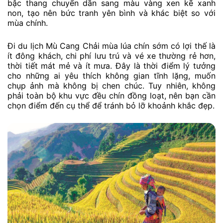
bậc thang chuyển dần sang màu vàng xen kẽ xanh
non, tạo nên bức tranh yên bình và khác biệt so với
mùa chính.
Đi du lịch Mù Cang Chải mùa lúa chín sớm có lợi thế là
ít đông khách, chi phí lưu trú và vé xe thường rẻ hơn,
thời tiết mát mẻ và ít mưa. Đây là thời điểm lý tưởng
cho những ai yêu thích không gian tĩnh lặng, muốn
chụp ảnh mà không bị chen chúc. Tuy nhiên, không
phải toàn bộ khu vực đều chín đồng loạt, nên bạn cần
chọn điểm đến cụ thể để tránh bỏ lỡ khoảnh khắc đẹp.