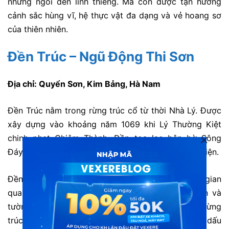
những ngôi đền linh thiêng. Mà còn được tận hưởng
cảnh sắc hùng vĩ, hệ thực vật đa dạng và vẻ hoang sơ
của thiên nhiên.
Đền Trúc – Ngũ Động Thi Sơn
Địa chỉ: Quyển Sơn, Kim Bảng, Hà Nam
Đền Trúc nằm trong rừng trúc cổ từ thời Nhà Lý. Được
xây dựng vào khoảng năm 1069 khi Lý Thường Kiệt
chinh phạt Chiêm Thành. Đền tọa lạc bên bờ Sông
Đáy, mang đến một không gian hiền hòa và thân thiện.
Đền Trúc được dựng bằng gỗ lim, với không gian
quanh đền rợp bóng trúc xanh, mái ngói cổ kính và
tường rêu phong. Trước đây, khu vực này là một rừng
trúc bạt ngàn. Mặc dù diện tích đã thu hẹp, nhưng dấu