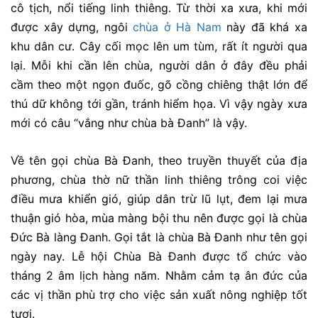
cô tịch, nổi tiếng linh thiêng. Từ thời xa xưa, khi mới
được xây dựng, ngôi
chùa ở Hà Nam
này đã khá xa
khu dân cư. Cây cối mọc lên um tùm, rất ít người qua
lại. Mỗi khi cần lên chùa, người dân ở đây đều phải
cầm theo một ngọn đuốc, gõ cồng chiêng thật lớn để
thú dữ không tới gần, tránh hiểm họa. Vì vậy ngày xưa
mới có câu “vắng như chùa bà Đanh” là vậy.
Về tên gọi chùa Bà Đanh, theo truyền thuyết của địa
phương, chùa thờ nữ thần linh thiêng trông coi việc
điều mưa khiển gió, giúp dân trừ lũ lụt, đem lại mưa
thuận gió hòa, mùa màng bội thu nên được gọi là chùa
Đức Bà làng Đanh. Gọi tắt là chùa Bà Đanh như tên gọi
ngày nay. Lễ hội Chùa Bà Đanh được tổ chức vào
tháng 2 âm lịch hàng năm. Nhằm cảm tạ ân đức của
các vị thần phù trợ cho việc sản xuất nông nghiệp tốt
tươi.