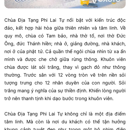
Chùa Địa Tạng Phi Lai Tự nổi bật với kiến trúc độc
đáo, kết hợp hài hòa giữa thiên nhiên và tâm linh. Về
quy mô, chùa có Tam bảo, nhà thờ tổ, nơi thờ Đức
Ông, đức Thánh hiền; nhà ở, giảng đường, nhà khách,
nơi ở của phật tử. Cả quần thể ngôi chùa nhìn từ xa ẩn
mình và được che chở giữa rừng thông. Khuôn viên
chùa được lát sỏi trắng, thay vì gạch đỏ như thông
thường. Trước sân với 12 vòng tròn vẽ trên nền sỏi
tượng trưng cho 12 nhân duyên của con người. Sỏi
trắng mang ý nghĩa của sự thiền định. Khiến lòng người
trở nên thanh tịnh khi dạo bước trong khuôn viên.
Chùa Địa Tạng Phi Lai Tự không chỉ là một địa điểm
tâm linh. Mà còn là nơi du khách có thể tận hưởng
khung cảnh tuyệt đẹp như trong một bộ phim điện