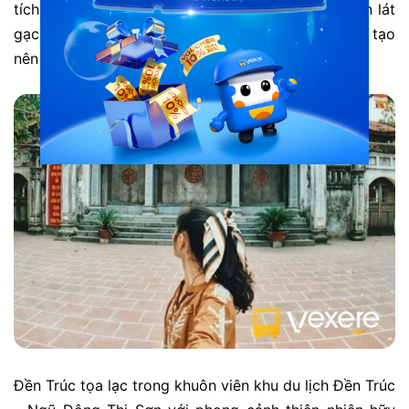
tích của rừng trúc xưa vẫn còn vương lại. Sân đền lát
gạch bát đỏ, hai cây sanh cổ thụ che bóng mát, tạo
nên một không gian trang nhã và yên bình.
Đền Trúc tọa lạc trong khuôn viên khu du lịch Đền Trúc