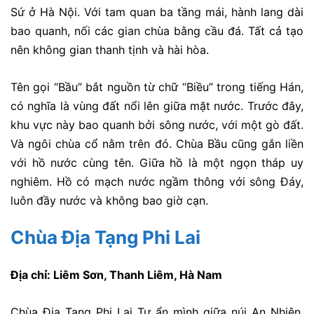
Sứ ở Hà Nội. Với tam quan ba tầng mái, hành lang dài
bao quanh, nối các gian chùa bằng cầu đá. Tất cả tạo
nên không gian thanh tịnh và hài hòa.
Tên gọi “Bầu” bắt nguồn từ chữ “Biều” trong tiếng Hán,
có nghĩa là vùng đất nổi lên giữa mặt nước. Trước đây,
khu vực này bao quanh bởi sông nước, với một gò đất.
Và ngôi chùa cổ nằm trên đó. Chùa Bầu cũng gắn liền
với hồ nước cùng tên. Giữa hồ là một ngọn tháp uy
nghiêm. Hồ có mạch nước ngầm thông với sông Đáy,
luôn đầy nước và không bao giờ cạn.
Chùa Địa Tạng Phi Lai
Địa chỉ: Liêm Sơn, Thanh Liêm, Hà Nam
Chùa Địa Tạng Phi Lai Tự ẩn mình giữa núi An Nhiên.