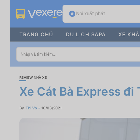
Nơi xuất phát
TRANG CHỦ
DU LỊCH SAPA
XE KH
REVIEW NHÀ XE
Xe Cát Bà Express đi 
By
Thi Vo
10/03/2021