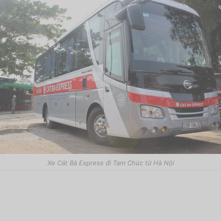
Xe Cát Bà Express đi Tam Chúc từ Hà Nội