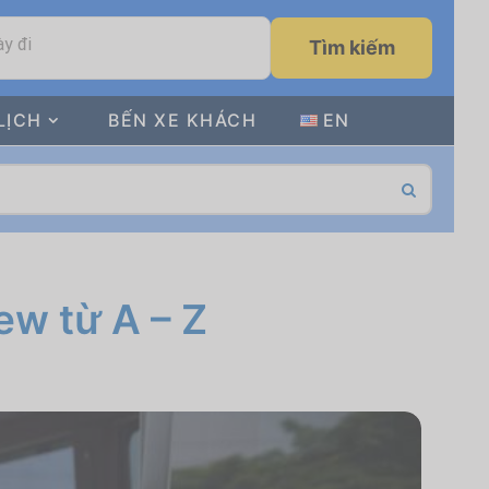
y đi
Tìm kiếm
LỊCH
BẾN XE KHÁCH
EN
ew từ A – Z