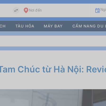
Ngà
Nơi đến
ÁCH
TÀU HỎA
MÁY BAY
CẨM NANG DU 
Tam Chúc từ Hà Nội: Revi