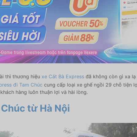
ài thì thương hiệu
xe Cát Bà Express
đã không còn gì xa lạ
press đi Tam Chúc
cung cấp loại xe ghế ngồi 29 chỗ tiện lợ
khách hàng luôn thuận lợi và hài lòng.
m Chúc
từ Hà Nội