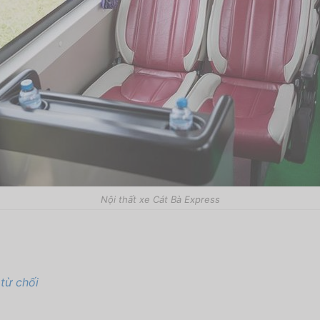
Nội thất xe Cát Bà Express
từ chối