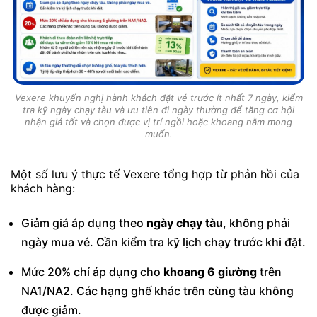
Vexere khuyến nghị hành khách đặt vé trước ít nhất 7 ngày, kiểm
tra kỹ ngày chạy tàu và ưu tiên đi ngày thường để tăng cơ hội
nhận giá tốt và chọn được vị trí ngồi hoặc khoang nằm mong
muốn.
Một số lưu ý thực tế Vexere tổng hợp từ phản hồi của
khách hàng:
Giảm giá áp dụng theo
ngày chạy tàu
, không phải
ngày mua vé. Cần kiểm tra kỹ lịch chạy trước khi đặt.
Mức 20% chỉ áp dụng cho
khoang 6 giường
trên
NA1/NA2. Các hạng ghế khác trên cùng tàu không
được giảm.