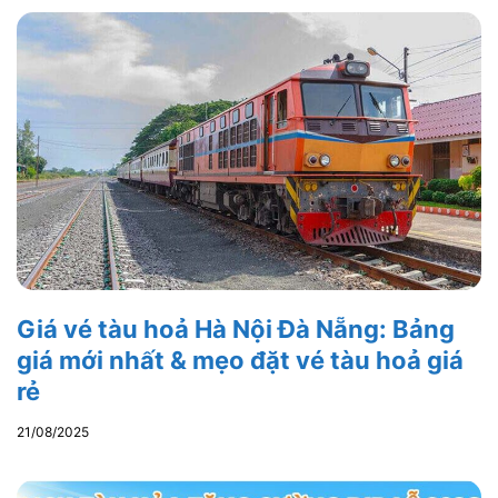
Giá vé tàu hoả Hà Nội Đà Nẵng: Bảng
giá mới nhất & mẹo đặt vé tàu hoả giá
rẻ
21/08/2025