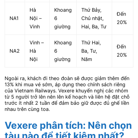
Hà
Khoang
Thứ Bảy,
Đến
NA1
Nội –
6
Chủ nhật,
20%
Vinh
giường
Hai, Ba, Tư
Vinh –
Khoang
Thứ Hai,
Đến
NA2
Hà
6
Ba, Tư,
20%
Nội
giường
Năm
Ngoài ra, khách đi theo đoàn sẽ được giảm thêm đến
13% khi mua vé sớm, áp dụng theo chính sách riêng
của Vietnam Railways. Vexere khuyến nghị các nhóm
từ 5 người trở lên nên lên kế hoạch và liên hệ đặt chỗ
trước ít nhất 2 tuần để đảm bảo giữ được đủ ghế liền
nhau trên cùng toa.
Vexere phân tích: Nên chọn
tàu nào để tiết kiệm nhất?