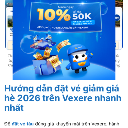
Theo tổng hợp của Vexere, tàu NA1/NA2 khoang 6 giường trên
tuyến Hà Nội – Vinh có mức giảm cao nhất lên đến 20%, trong
khi nhiều tuyến khác được giảm 10% vào các ngày cụ thể trong
tuần.
Hướng dẫn đặt vé giảm giá
hè 2026 trên Vexere nhanh
nhất
Để
đặt vé tàu
đúng giá khuyến mãi trên Vexere, hành