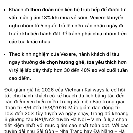
Khách đi
theo đoàn
nên liên hệ trực tiếp để được tư
vấn mức giảm 13% khi mua vé sớm. Vexere khuyến
nghị nhóm từ 5 người trở lên nên xác nhận ngày đi
trước khi tiến hành đặt để tránh phải chia nhóm trên
các toa khác nhau.
Theo kinh nghiệm của Vexere, hành khách đi tàu
ngày thường
dễ chọn hướng ghế, toa yêu thích
hơn
vì tỷ lệ lấp đầy thấp hơn 30 đến 40% so với cuối tuần
cao điểm.
Đợt giảm giá hè 2026 của Vietnam Railways là cơ hội
tốt cho hành khách có kế hoạch du lịch bằng tàu đến
các điểm ven biển miền Trung và miền Bắc trong giai
đoạn từ 8/6 đến 16/8/2026. Mức giảm dao động từ
10% đến 20% tùy tuyến và ngày chạy, trong đó khoang
6 giường tàu NA1/NA2 tuyến Hà Nội – Vinh là lựa chọn
tiết kiệm nhất với mức giảm cao nhất toàn đợt. Với các
tuyến dài như Sài Gòn – Nha Trang hay Đà Nẵng – Hà