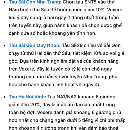
Tàu Sài Gòn Nha Trang
:
Chọn tàu SNT5 vào thứ
Năm hoặc thứ Sáu để hưởng mức giảm 10%. Vexere
lưu ý đây cũng là hai ngày ít đông nhất trong tuần
trên tuyến này, giúp hành khách dễ chọn được ghế
cạnh cửa sổ hoặc khoang yên tĩnh hơn.
Tàu Sài Gòn Quy Nhơn
:
Tàu SE29 chiều về Sài Gòn
chạy từ thứ Hai đến thứ Sáu, tiết kiệm 10% so với giá
gốc. Dựa trên kinh nghiệm đặt vé của khách hàng
trên Vexere, đây là tuyến có tỷ lệ còn chỗ ngày
thường cao hơn hẳn so với tuyến Nha Trang, phù
hợp cho hành khách linh hoạt về ngày đi.
Tàu Hà Nội Vinh
:
Tàu NA1/NA2 khoang 6 giường
giảm đến 20%, đây là mức ưu đãi cao nhất trong
toàn bộ đợt. Vexere đánh giá khoang 6 giường phù
hợp nhất cho chặng ngắn dưới 5 tiếng vì chi phí thấp
hơn khoang 4 giường trong khi vẫn đảm bảo thoải