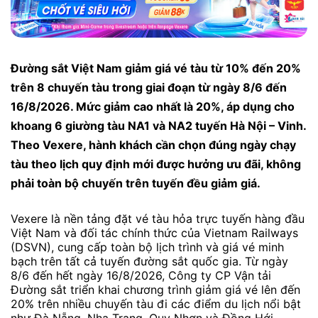
Đường sắt Việt Nam giảm giá vé tàu từ 10% đến 20%
trên 8 chuyến tàu trong giai đoạn từ ngày 8/6 đến
16/8/2026. Mức giảm cao nhất là 20%, áp dụng cho
khoang 6 giường tàu NA1 và NA2 tuyến Hà Nội – Vinh.
Theo Vexere, hành khách cần chọn đúng ngày chạy
tàu theo lịch quy định mới được hưởng ưu đãi, không
phải toàn bộ chuyến trên tuyến đều giảm giá.
Vexere là nền tảng đặt vé tàu hỏa trực tuyến hàng đầu
Việt Nam và đối tác chính thức của Vietnam Railways
(DSVN), cung cấp toàn bộ lịch trình và giá vé minh
bạch trên tất cả tuyến đường sắt quốc gia. Từ ngày
8/6 đến hết ngày 16/8/2026, Công ty CP Vận tải
Đường sắt triển khai chương trình giảm giá vé lên đến
20% trên nhiều chuyến tàu đi các điểm du lịch nổi bật
như Đà Nẵng, Nha Trang, Quy Nhơn và Đồng Hới.