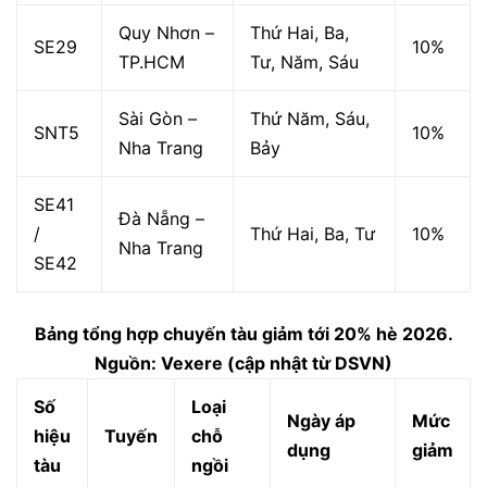
Quy Nhơn –
Thứ Hai, Ba,
SE29
10%
TP.HCM
Tư, Năm, Sáu
Sài Gòn –
Thứ Năm, Sáu,
SNT5
10%
Nha Trang
Bảy
SE41
Đà Nẵng –
/
Thứ Hai, Ba, Tư
10%
Nha Trang
SE42
Bảng tổng hợp chuyến tàu giảm tới 20% hè 2026.
Nguồn: Vexere (cập nhật từ DSVN)
Số
Loại
Ngày áp
Mức
hiệu
Tuyến
chỗ
dụng
giảm
tàu
ngồi