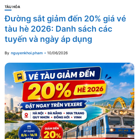
TÀU HỎA
Đường sắt giảm đến 20% giá vé
tàu hè 2026: Danh sách các
tuyến và ngày áp dụng
By
nguyenkhoi.pham
10/06/2026