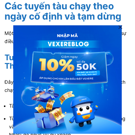
Các tuyến tàu chạy theo
ngày cố định và tạm dừng
Một số tuyến tàu du lịch hoặc tuyến đặc thù sẽ có sự
điều chỉnh về tần suất hoạt động.
Tuyến TP. Hồ Chí Minh – Phan
Thiết (SPT1/SPT2)
Đây là tuyến tàu được nhiều du khách yêu thích. Lịch
chạy tàu SPT1/SPT2 được điều chỉnh như sau:
Tàu chạy hàng ngày đến hết ngày 07/9/2025.
Từ ngày 08/9/2025, tàu sẽ chuyển sang hoạt động
vào các ngày cuối tuần (Thứ Sáu, Thứ Bảy, Chủ
Nhật) để phục vụ du khách.