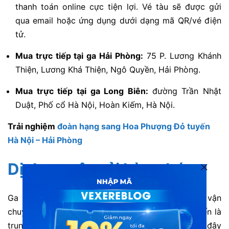
thanh toán online cực tiện lợi. Vé tàu sẽ được gửi
qua email hoặc ứng dụng dưới dạng mã QR/vé điện
tử.
Mua trực tiếp tại ga Hải Phòng:
75 P. Lương Khánh
Thiện, Lương Khá Thiện, Ngô Quyền, Hải Phòng.
Mua trực tiếp tại ga Long Biên:
đường Trần Nhật
Duật, Phố cổ Hà Nội, Hoàn Kiếm, Hà Nội.
Trải nghiệm
đoàn hạng sang Hoa Phượng Đỏ tuyến
Hà Nội – Hải Phòng
Dịch vụ vận tải hàng hóa
Ga Hải Phòng không chỉ là nơi đảm nhiệm việc vận
chuyển hành khách phía Bắc mà còn được biết đến là
trung tâm vận chuyển hàng hóa quan trọng. Nơi đây