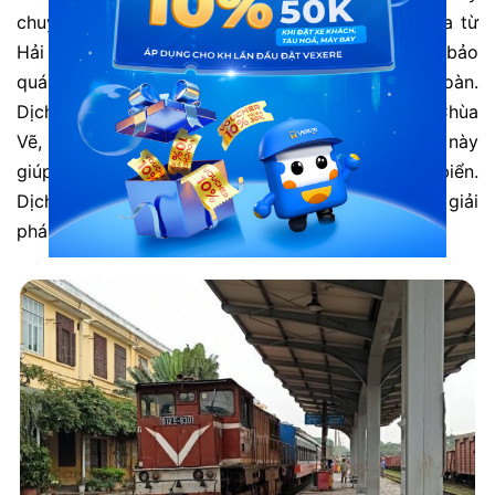
chuyên nhận vận chuyển hàng lẻ, hàng nguyên toa từ
Hải Phòng đi khắp toàn quốc. Nhà ga luôn đảm bảo
quá trình vận chuyển diễn ra nhanh chóng và an toàn.
Dịch vụ vận tải container từ các cảng nội địa như Chùa
Vẽ, Đình Vũ được khai thác mạnh mẽ. Hoạt động này
giúp kết nối hiệu quả giữa đường sắt và đường biển.
Dịch vụ kho bãi và ủy thác vận tải tại ga mang lại giải
pháp logistics toàn diện cho doanh nghiệp.