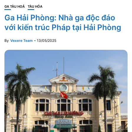
GA TÀU HOẢ
TÀU HỎA
Ga Hải Phòng: Nhà ga độc đáo
với kiến trúc Pháp tại Hải Phòng
By
Vexere Team
13/05/2025