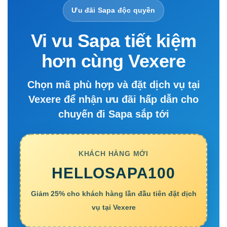
Ưu đãi Sapa độc quyền
Vi vu Sapa tiết kiệm
hơn cùng Vexere
Chọn mã phù hợp và đặt dịch vụ tại
Vexere để nhận ưu đãi hấp dẫn cho
chuyến đi Sapa sắp tới
KHÁCH HÀNG MỚI
HELLOSAPA100
Giảm 25% cho khách hàng lần đầu tiên đặt dịch
vụ tại Vexere