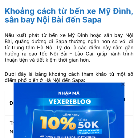
Khoảng cách từ bến xe Mỹ Đình,
sân bay Nội Bài đến Sapa
Nếu xuất phát từ bến xe Mỹ Đình hoặc sân bay Nội
Bài, quãng đường đi Sapa thường ngắn hơn so với đi
từ trung tâm Hà Nội. Lý do là các điểm này nằm gần
hướng ra cao tốc Nội Bài – Lào Cai, giúp hành trình
thuận tiện và tiết kiệm thời gian hơn.
Dưới đây là bảng khoảng cách tham khảo từ một số
điểm phổ biến ở Hà Nội đến Sapa:
Khoảng cách
Thời gian
Điểm xuất phát
tham khảo
dự kiến
Trung tâm Hà
Khoảng 315–
5–7 tiếng
Nội → Sapa
370km