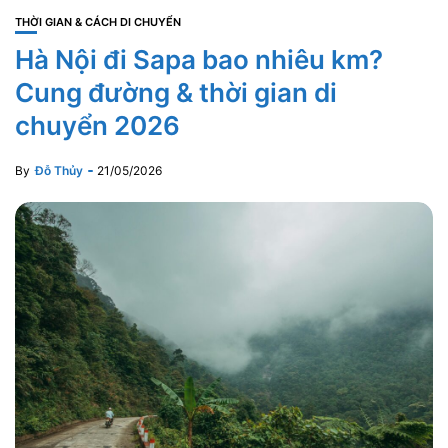
THỜI GIAN & CÁCH DI CHUYỂN
Hà Nội đi Sapa bao nhiêu km?
Cung đường & thời gian di
chuyển 2026
By
Đỗ Thủy
21/05/2026