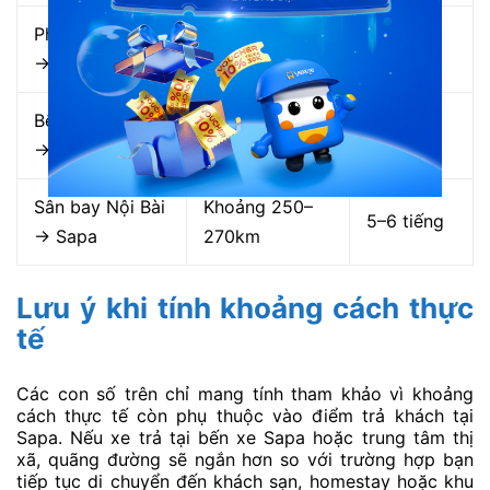
Phố cổ Hà Nội
Khoảng 315–
5,5–7
→ Sapa
340km
tiếng
Bến xe Mỹ Đình
Khoảng 300–
5–6,5
→ Sapa
330km
tiếng
Sân bay Nội Bài
Khoảng 250–
5–6 tiếng
→ Sapa
270km
Lưu ý khi tính khoảng cách thực
tế
Các con số trên chỉ mang tính tham khảo vì khoảng
cách thực tế còn phụ thuộc vào điểm trả khách tại
Sapa. Nếu xe trả tại bến xe Sapa hoặc trung tâm thị
xã, quãng đường sẽ ngắn hơn so với trường hợp bạn
tiếp tục di chuyển đến khách sạn, homestay hoặc khu