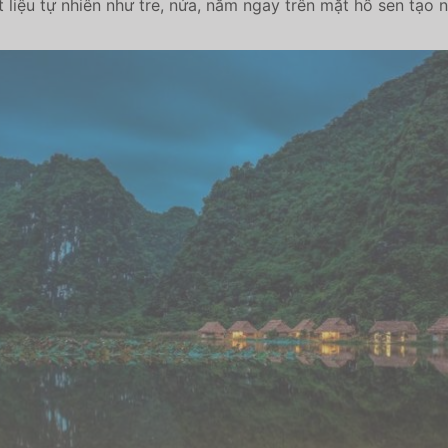
 liệu tự nhiên như tre, nứa, nằm ngay trên mặt hồ sen tạo