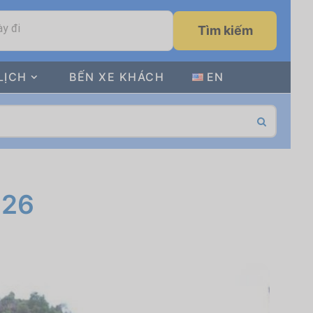
y đi
Tìm kiếm
LỊCH
BẾN XE KHÁCH
EN
026