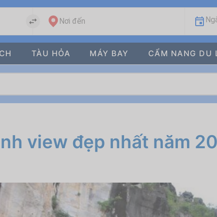
Ngà
Nơi đến
ÁCH
TÀU HỎA
MÁY BAY
CẨM NANG DU 
ình view đẹp nhất năm 2