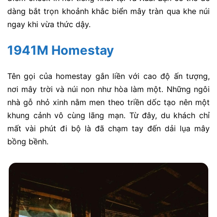
dàng bắt trọn khoảnh khắc biển mây tràn qua khe núi
ngay khi vừa thức dậy.
1941M Homestay
Tên gọi của homestay gắn liền với cao độ ấn tượng,
nơi mây trời và núi non như hòa làm một. Những ngôi
nhà gỗ nhỏ xinh nằm men theo triền dốc tạo nên một
khung cảnh vô cùng lãng mạn. Từ đây, du khách chỉ
mất vài phút đi bộ là đã chạm tay đến dải lụa mây
bồng bềnh.