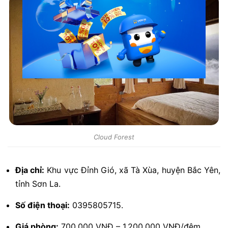
Cloud Forest
Địa chỉ:
Khu vực Đỉnh Gió, xã Tà Xùa, huyện Bắc Yên,
tỉnh Sơn La.
Số điện thoại:
0395805715.
Giá phòng:
700.000 VNĐ – 1.200.000 VNĐ/đêm.