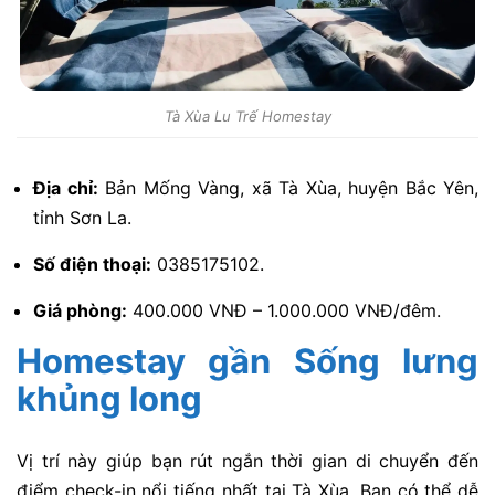
Tà Xùa Lu Trế Homestay
Địa chỉ:
Bản Mống Vàng, xã Tà Xùa, huyện Bắc Yên,
tỉnh Sơn La.
Số điện thoại:
0385175102.
Giá phòng:
400.000 VNĐ – 1.000.000 VNĐ/đêm.
Homestay gần Sống lưng
khủng long
Vị trí này giúp bạn rút ngắn thời gian di chuyển đến
điểm check-in nổi tiếng nhất tại Tà Xùa. Bạn có thể dễ