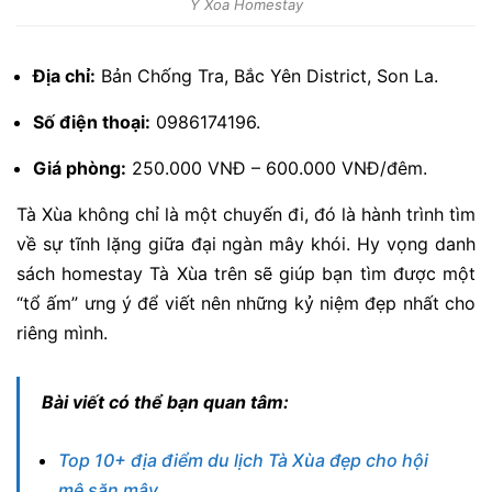
Y Xoa Homestay
Địa chỉ:
Bản Chống Tra, Bắc Yên District, Son La.
Số điện thoại:
0986174196.
Giá phòng:
250.000 VNĐ – 600.000 VNĐ/đêm.
Tà Xùa không chỉ là một chuyến đi, đó là hành trình tìm
về sự tĩnh lặng giữa đại ngàn mây khói. Hy vọng danh
sách homestay Tà Xùa trên sẽ giúp bạn tìm được một
“tổ ấm” ưng ý để viết nên những kỷ niệm đẹp nhất cho
riêng mình.
Bài viết có thể bạn quan tâm:
Top 10+ địa điểm du lịch Tà Xùa đẹp cho hội
mê săn mây