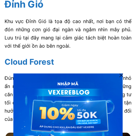
Đỉnh Gió
Khu vực Đỉnh Gió là tọa độ cao nhất, nơi bạn có thể
đón những cơn gió đại ngàn và ngắm nhìn mây phủ.
Lưu trú tại đây mang lại cảm giác tách biệt hoàn toàn
với thế giới ồn ào bên ngoài.
Cloud Forest
Đúng như tên gọi, homestay tựa như một khu rừng nhỏ
ẩn mình trong màn sương mờ ảo quanh năm. Những
căn bungalow riêng biệt mang đến không gian riêng tư
tối đa cho các cặp đôi hoặc gia đình. Bạn sẽ được tận
hưởng bầu không khí trong lành và tĩnh lặng tuyệt đối
của núi rừng Sơn La.