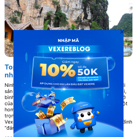
Top homestay Ninh Bình view đẹp
nhất năm 2026
Ninh Bình không chỉ quyến rũ du khách bởi những di
sản thiên nhiên kỳ vĩ mà còn bởi nhịp sống chậm rãi,
bình yên nơi làng quê. Để cảm nhận trọn vẹn hơi thở
của vùng đất cố đô, việc lựa chọn dừng chân tại một
homestay Ninh Bình thay vì những khách sạn sang
trọng đang trở thành xu hướng hàng đầu. Hãy cùng
Vexere điểm qua danh sách những homestay Ninh Bình
“đáng đồng tiền bát...