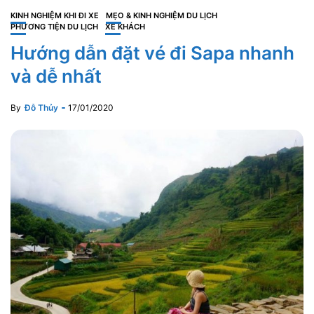
KINH NGHIỆM KHI ĐI XE
MẸO & KINH NGHIỆM DU LỊCH
PHƯƠNG TIỆN DU LỊCH
XE KHÁCH
Hướng dẫn đặt vé đi Sapa nhanh
và dễ nhất
By
Đỗ Thủy
17/01/2020