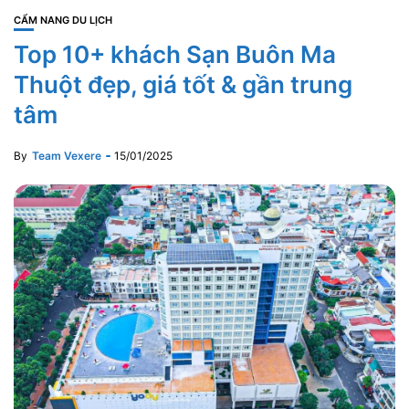
CẨM NANG DU LỊCH
Top 10+ khách Sạn Buôn Ma
Thuột đẹp, giá tốt & gần trung
tâm
By
Team Vexere
15/01/2025