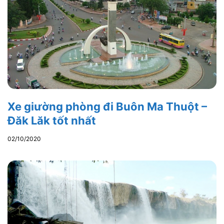
Xe giường phòng đi Buôn Ma Thuột –
Đăk Lăk tốt nhất
02/10/2020