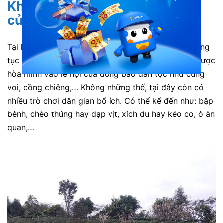
Khám phá nét văn hóa độc đáo
của đồng bào dân tộc
Tại khu du lịch Kotam, bạn sẽ được tìm hiểu về phong
tục của người dân Ê-đê, Gia Rai. Hơn nữa, bạn sẽ được
hòa mình vào lễ hội của đồng bào dân tộc như cúng
voi, cồng chiêng,… Không những thế, tại đây còn có
nhiều trò chơi dân gian bổ ích. Có thể kể đến như:
bập
bênh, chèo thúng hay đạp vịt, xích đu hay kéo co, ô ăn
quan,…