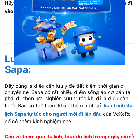
Hãy tránh các lỗi
không xin nhan
,
không đội mũ
và
đi
vào đường ngược chiều
.
Lưu ý mang giấy tờ tuỳ thân đầy đủ khi đi Sapa
Lưu ý về lịch trình khi đi
Sapa:
Đây cũng là điều cần lưu ý để tiết kiệm thời gian di
chuyển nè. Sapa có rất nhiều điểm sống ảo cơ bản ta
phải đi chọn lựa. Nghiên cứu trước khi đi là điều cần
thiết. Bạn có thể tham khảo thêm một số
lịch trình du
lịch Sapa tự túc cho người mới đi lần đầu
của VeXeRe
để có thêm kinh nghiệm nhé.
Các vé tham qua du lịch, tour du lịch trong ngày giá rẻ