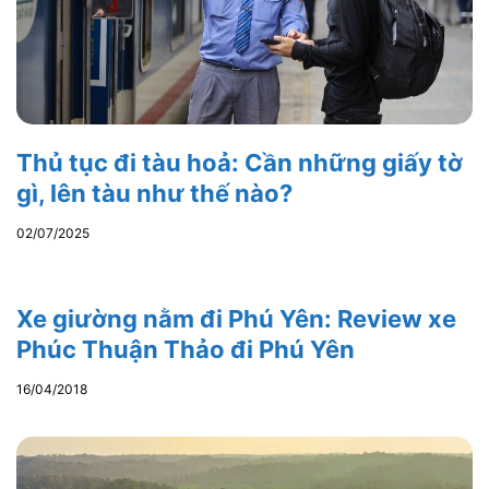
Thủ tục đi tàu hoả: Cần những giấy tờ
gì, lên tàu như thế nào?
02/07/2025
Xe giường nằm đi Phú Yên: Review xe
Phúc Thuận Thảo đi Phú Yên
16/04/2018