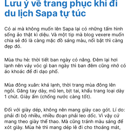
Lưu ý về trang phục khi đi
du lịch Sapa tự túc
Có ai mà không muốn lên Sapa lại có những tấm hình
sống ảo thật kì diệu. Và một tip mà blog vexere muốn
chia sẻ đó là càng mặc đồ sáng màu, nổi bật thì càng
đẹp đó.
Mùa thu hè: thời tiết ban ngày có nắng. Đêm lại hơi
lạnh nên váy vóc gì ban ngày thì ban đêm cũng nhớ có
áo khoác để đi dạo phố.
Mùa đông xuân: khá lạnh, thời trang mùa đông lên
ngôi. Găng tay dày, mũ len, bịt tai, khẩu trang loại dày
1 chút. Giày ấm (chống nước càng tốt).
Đối với giày dép, không nên mang giày cao gót. Lí do:
phải đi bộ nhiều, nhiều đoạn phải leo dốc. Vì vậy cứ
mang theo giày thể thao. Mà cũng tránh màu sáng để
xót giày. Mùa hè thì mang dép lê đi cho thoáng mát,