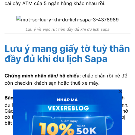
cái cây ATM của 5 ngân hàng khác nhau rồi.
Lưu ý về việc rút tiền đầy đủ khi du lịch sapa
Lưu ý mang giấy tờ tuỳ thân
đầy đủ khi du lịch Sapa
Chứng minh nhân dân/ hộ chiếu
: chắc chắn rồi nè để
còn checkin khách sạn hoặc thuê xe máy.
Bằng lái xe máy
: Công an Sapa rất hay bắt lỗi khách
du lịch. Lại con hay lái xe đi vòng vòng sau lưng mình.
Các bạn cứ mang đầy đủ bằng lái xe đi cho mình, nhỡ
có bị phạt còn đỡ tiền. Giấy tờ xe thì không lo, khi bị
bắt cứ gọi cho chủ xe, họ sẽ mang giấy tờ đến.