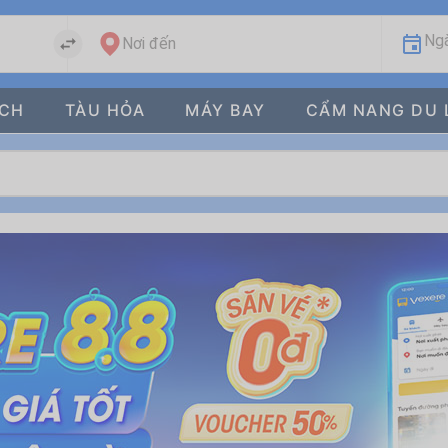
Ngà
Nơi đến
ÁCH
TÀU HỎA
MÁY BAY
CẨM NANG DU 