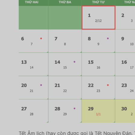
Tết Âm lịch (hay còn được gọi là Tết Nguyên Đán,