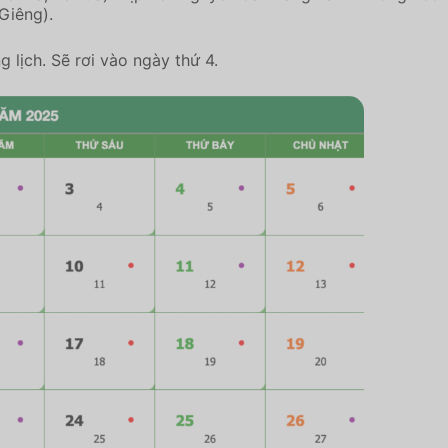
Giêng).
lịch. Sẽ rơi vào ngày thứ 4.