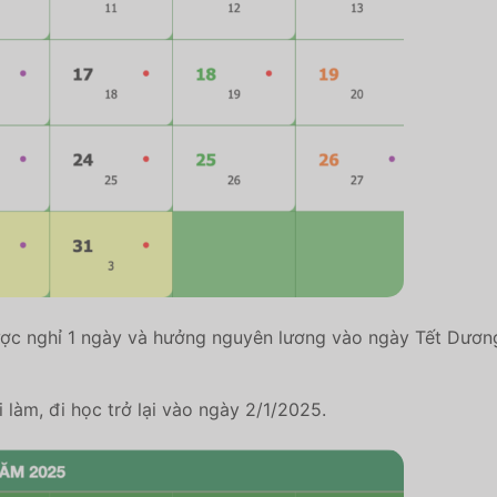
ợc nghỉ 1 ngày và hưởng nguyên lương vào ngày Tết Dương l
 làm, đi học trở lại vào ngày 2/1/2025.