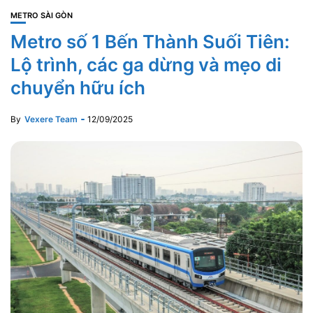
METRO SÀI GÒN
Metro số 1 Bến Thành Suối Tiên:
Lộ trình, các ga dừng và mẹo di
chuyển hữu ích
By
Vexere Team
12/09/2025