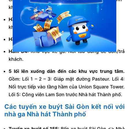
khách, nhà vệ sinh.
Hầm B2:
Khu vực ke ga. Nơi tàu dừng để đón/trả
khách.
Hầm B3:
Khu vực kỹ thuật (nội bộ).
Hầm B4:
Khu vực ke ga. Nơi tàu dừng để đón/trả
khách.
5 lối lên xuống dẫn đến các khu vực trung tâm.
Gồm: Lối 1 – 2 – 3: Giáp mặt đường Pasteur. Lối 4:
Nối trực tiếp vào tầng hầm của Union Square Tower.
Lối 5: Công viên Lam Sơn trước Nhà hát Thành phố.
Các tuyến
xe buýt Sài Gòn
kết nối với
nhà ga Nhà hát Thành phố
Tuyến xe buýt số 155:
Bến xe buýt Sài Gòn <> Nhà