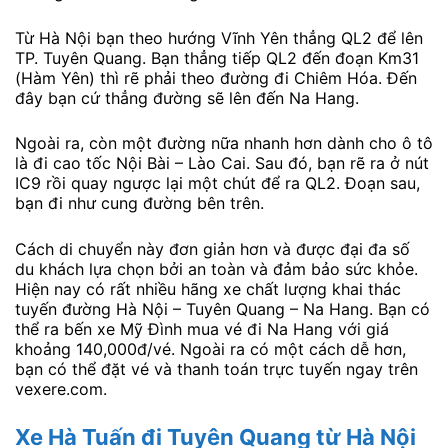
Từ Hà Nội bạn theo hướng Vĩnh Yên thẳng QL2 để lên
TP. Tuyên Quang. Bạn thẳng tiếp QL2 đến đoạn Km31
(Hàm Yên) thì rẽ phải theo đường đi Chiêm Hóa. Đến
đây bạn cứ thẳng đường sẽ lên đến Na Hang.
Ngoài ra, còn một đường nữa nhanh hơn dành cho ô tô
là đi cao tốc Nội Bài – Lào Cai. Sau đó, bạn rẽ ra ở nút
IC9 rồi quay ngược lại một chút để ra QL2. Đoạn sau,
bạn đi như cung đường bên trên.
Cách di chuyển này đơn giản hơn và được đại đa số
du khách lựa chọn bởi an toàn và đảm bảo sức khỏe.
Hiện nay có rất nhiều hãng xe chất lượng khai thác
tuyến đường Hà Nội – Tuyên Quang – Na Hang. Bạn có
thể ra bến xe Mỹ Đình mua vé đi Na Hang với giá
khoảng 140,000đ/vé. Ngoài ra có một cách dễ hơn,
bạn có thể đặt vé và thanh toán trực tuyến ngay trên
vexere.com.
Xe Hà Tuấn đi Tuyên Quang từ Hà Nội