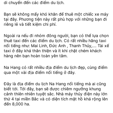
di chuyển đến các điểm du lịch.
Bạn sẽ không mấy khó khăn để thuê một chiếc xe máy
tại đây. Phương tiện này rất phù hợp với những bạn đi
riêng lẻ và tiết kiệm chi phí.
Ngoài ra nếu đi nhóm đông người, bạn có thể lựa chọn
thuê taxi đến các điểm du lịch. Có rất nhiều hãng taxi
nổi tiếng như: Mai Linh, Đức Anh , Thanh Thủy,…. Tài xế
taxi ở đây khá thân thiện và ít khi chặt chém khách
hàng nên bạn hoàn toàn yên tâm.
Na Hang có rất nhiều địa điểm du lịch đẹp, cùng điểm
qua một vài địa điểm nổi tiếng ở đây.
Đây là địa điểm du lịch Na Hang nổi tiếng mà ai cũng
biết tới. Tới đây, bạn sẽ được chiêm ngưỡng khung
cảnh thiên nhiên tuyệt sắc. Nhà máy thủy điện này lớn
thứ 4 tại miền Bắc và có diện tích mặt hồ khá rộng lên
đến 8,000 ha.