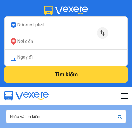
Nơi xuất phát
Nơi đến
Ngày đi
Tìm kiếm