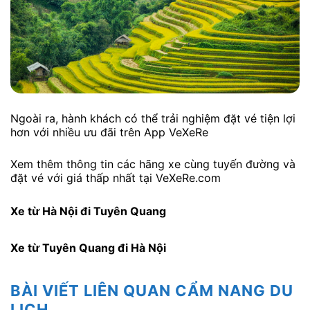
Ngoài ra, hành khách có thể trải nghiệm đặt vé tiện lợi
hơn với nhiều ưu đãi trên App VeXeRe
Xem thêm thông tin các hãng xe cùng tuyến đường và
đặt vé với giá thấp nhất tại VeXeRe.com
Xe từ Hà Nội đi Tuyên Quang
Xe từ Tuyên Quang đi Hà Nội
BÀI VIẾT LIÊN QUAN CẨM NANG DU
LỊCH