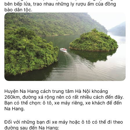
bên bếp lửa, trao nhau những ly rượu ấm của đồng
bào dân tộc.
Huyện Na Hang cách trung tâm Hà Nội khoảng
260km, đường xá rộng nên có rất nhiều cách đến đây.
Bạn có thể chọn: ô tô, xe máy riêng, xe khách để đến
Na Hang.
Đối với những bạn đi xe máy hoặc ô tô có thể đi theo
đường sau đến Na Hang: