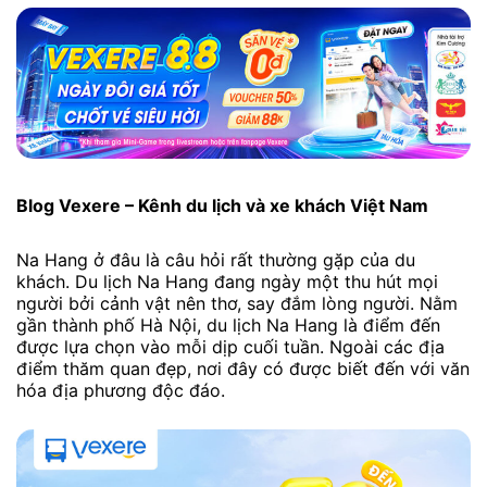
Blog Vexere – Kênh du lịch và xe khách Việt Nam
Na Hang ở đâu là câu hỏi rất thường gặp của du
khách. Du lịch Na Hang đang ngày một thu hút mọi
người bởi cảnh vật nên thơ, say đắm lòng người. Nằm
gần thành phố Hà Nội, du lịch Na Hang là điểm đến
được lựa chọn vào mỗi dịp cuối tuần. Ngoài các địa
điểm thăm quan đẹp, nơi đây có được biết đến với văn
hóa địa phương độc đáo.