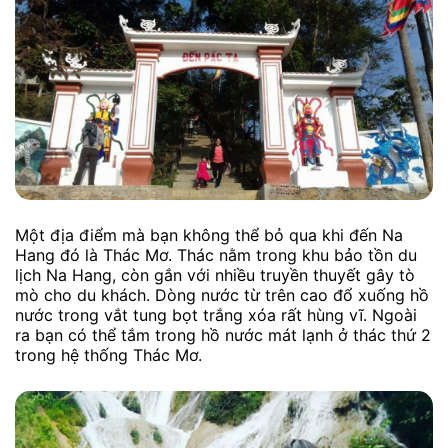
Một địa điểm mà bạn không thể bỏ qua khi đến Na
Hang đó là Thác Mơ. Thác nằm trong khu bảo tồn du
lịch Na Hang, còn gắn với nhiều truyền thuyết gây tò
mò cho du khách. Dòng nước từ trên cao đổ xuống hồ
nước trong vắt tung bọt trắng xóa rất hùng vĩ. Ngoài
ra bạn có thể tắm trong hồ nước mát lạnh ở thác thứ 2
trong hệ thống Thác Mơ.