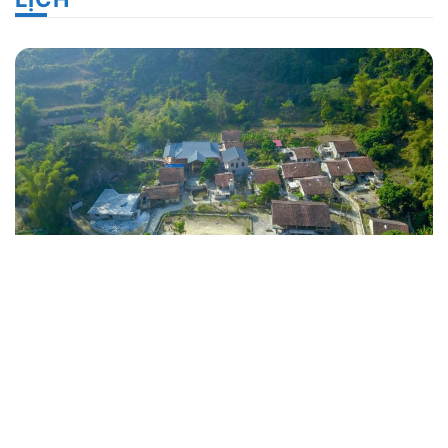
Làng đá Khuổi Ky – Vẻ đẹp độc đáo nơi
biên cương Cao Bằng
15/08/2021