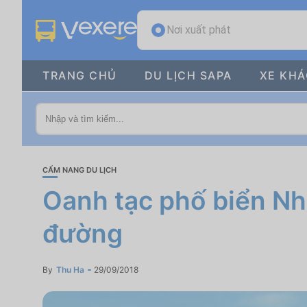
Nơi xuất phát
TRANG CHỦ
DU LỊCH SAPA
XE KH
CẨM NANG DU LỊCH
Oanh tạc phố biển Nha
đường
By
Thu Ha
29/09/2018