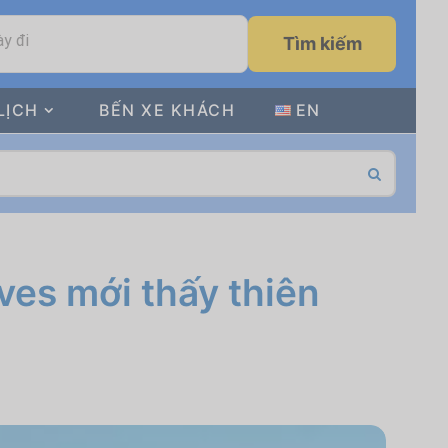
y đi
Tìm kiếm
LỊCH
BẾN XE KHÁCH
EN
ves mới thấy thiên