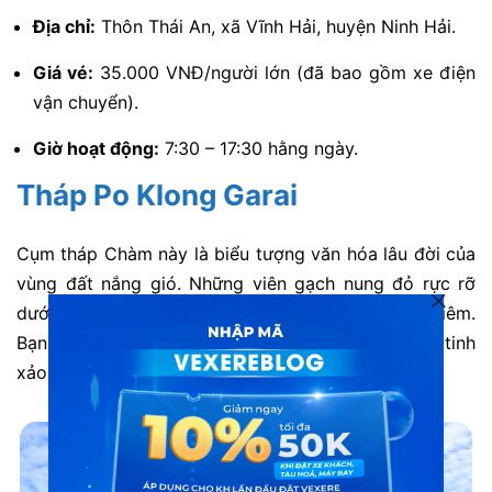
Địa chỉ:
Thôn Thái An, xã Vĩnh Hải, huyện Ninh Hải.
Giá vé:
35.000 VNĐ/người lớn (đã bao gồm xe điện
vận chuyển).
Giờ hoạt động:
7:30 – 17:30 hằng ngày.
Tháp Po Klong Garai
Cụm tháp Chàm này là biểu tượng văn hóa lâu đời của
vùng đất nắng gió. Những viên gạch nung đỏ rực rỡ
dưới nắng tạo nên vẻ đẹp cổ kính và trang nghiêm.
Bạn sẽ được chiêm ngưỡng nghệ thuật điêu khắc tinh
xảo từ thế kỷ 13.