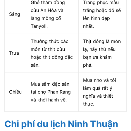
Ghé thăm đồng
Trang phục màu
cừu An Hòa và
trắng hoặc đỏ sẽ
Sáng
làng mông cổ
lên hình đẹp
Tanyoli.
nhất.
Thưởng thức các
Thịt dông là món
món từ thịt cừu
lạ, hãy thử nếu
Trưa
hoặc thịt dông đặc
bạn ưa khám
sản.
phá.
Mua nho và tỏi
Mua sắm đặc sản
làm quà rất ý
Chiều
tại chợ Phan Rang
nghĩa và thiết
và khởi hành về.
thực.
Chi phí du lịch Ninh Thuận