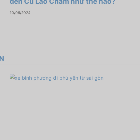
đến Cù Lao Chàm như thế nào?
10/06/2024
ÊN