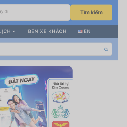
y đi
Tìm kiếm
LỊCH
BẾN XE KHÁCH
EN