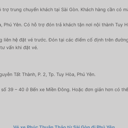
 trợ trung chuyển khách tại Sài Gòn. Khách hàng cần có mặ
, Phú Yên. Có hỗ trợ đón trả khách tận nơi nội thành Tuy 
g liên hệ đặt vé trước. Đón tại các điểm cố định trên đườn
tư vấn khi đặt vé.
yễn Tất Thành, P. 2, Tp. Tuy Hòa, Phú Yên.
 vé số 39 – 40 ở Bến xe Miền Đông. Hoặc đơn giản hơn có t
Vé xe Phúc Thuận Thảo từ Sài Gòn đi Phú Yên