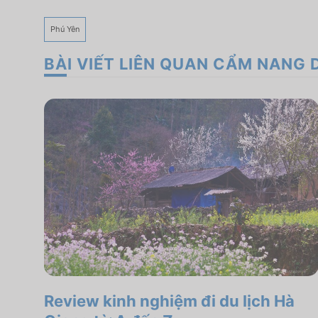
Phú Yên
BÀI VIẾT LIÊN QUAN CẨM NANG 
Review kinh nghiệm đi du lịch Hà