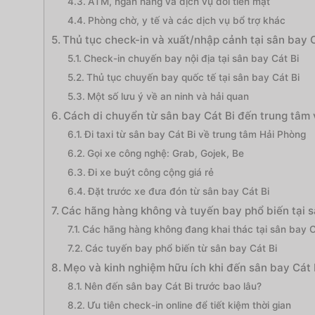
ATM, ngân hàng và dịch vụ đổi tiền mặt
Phòng chờ, y tế và các dịch vụ bổ trợ khác
Thủ tục check-in và xuất/nhập cảnh tại sân bay C
Check-in chuyến bay nội địa tại sân bay Cát Bi
Thủ tục chuyến bay quốc tế tại sân bay Cát Bi
Một số lưu ý về an ninh và hải quan
Cách di chuyển từ sân bay Cát Bi đến trung tâm 
Đi taxi từ sân bay Cát Bi về trung tâm Hải Phòng
Gọi xe công nghệ: Grab, Gojek, Be
Đi xe buýt công cộng giá rẻ
Đặt trước xe đưa đón từ sân bay Cát Bi
Các hãng hàng không và tuyến bay phổ biến tại s
Các hãng hàng không đang khai thác tại sân bay C
Các tuyến bay phổ biến từ sân bay Cát Bi
Mẹo và kinh nghiệm hữu ích khi đến sân bay Cát 
Nên đến sân bay Cát Bi trước bao lâu?
Ưu tiên check-in online để tiết kiệm thời gian