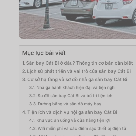
Mục lục bài viết
Sân bay Cát Bi ở đâu? Thông tin cơ bản cần biết
Lịch sử phát triển và vai trò của sân bay Cát Bi
Cơ sở hạ tầng và sơ đồ nhà ga sân bay Cát Bi
Nhà ga hành khách hiện đại và tiện nghi
Sơ đồ sân bay Cát Bi và bố trí tiện ích
Đường băng và sân đỗ máy bay
Tiện ích và dịch vụ nội ga sân bay Cát Bi
Khu vực ăn uống và cửa hàng tiện lợi
Wifi miễn phí và các điểm sạc thiết bị điện tử