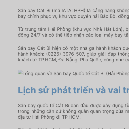
Sân bay Cát Bi (mã IATA: HPH) là cảng hàng khôn
bay chính phục vụ khu vực duyên hải Bắc Bộ, đồng 
Từ trung tâm Hải Phòng (khu vực Nhà Hát Lớn), 
động 24/7 và có thể tiếp nhận các loại máy bay t
Sân bay Cát Bi hiện có một nhà ga hành khách quố
hành khách: (0225) 3976 507, giúp giải đáp thông
khách từ TP.HCM, Đà Nẵng, Phú Quốc, cũng như c
Lịch sử phát triển và vai 
Sân bay quốc tế Cát Bi ban đầu được xây dựng từ
trong những căn cứ không quân quan trọng của mi
địa từ Hải Phòng đi TP.HCM.