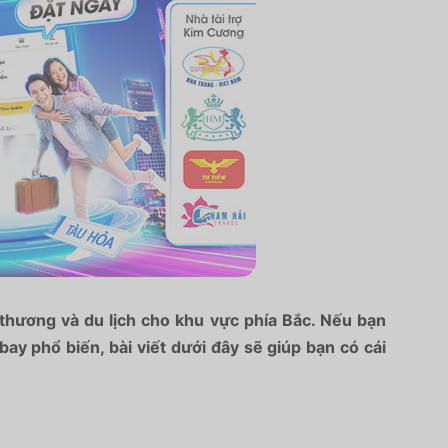
 thương và du lịch cho khu vực phía Bắc. Nếu bạn
bay phổ biến, bài viết dưới đây sẽ giúp bạn có cái