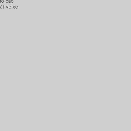
ảo các
ặt vé xe