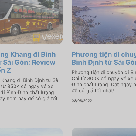
ng Khang đi Bình
Phương tiện di chu
ừ Sài Gòn: Review
Bình Định từ Sài Gò
ến Z
Phương tiện di chuyển đi Bì
Chỉ từ 300K có ngay vé xe 
Khang đi Bình Định từ Sài
Định chất lượng. Đặt ngay 
 từ 350K có ngay vé xe
để có giá tốt nhất!
 đi Bình Định chất lượng.
ay hôm nay để có giá tốt
08/08/2022