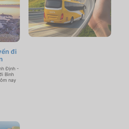
yển đi
n
nh Định -
đi Bình
hôm nay