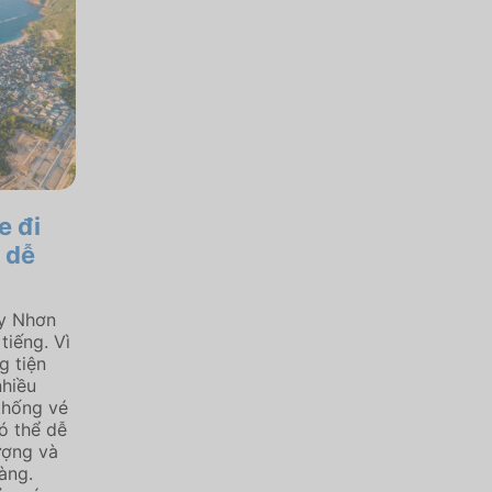
e đi
 dễ
uy Nhơn
tiếng. Vì
g tiện
nhiều
thống vé
ó thể dễ
ượng và
àng.