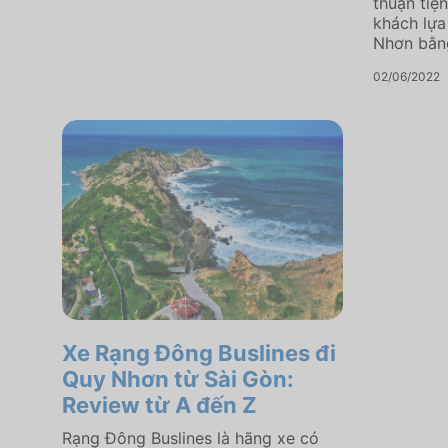
thuận tiệ
khách lựa
Nhơn bằng
02/06/2022
Xe Rạng Đông Buslines đi
Quy Nhơn từ Sài Gòn:
Review từ A đến Z
Rạng Đông Buslines là hãng xe có