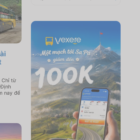
ài
t
 Chỉ từ
 Định
m nay để