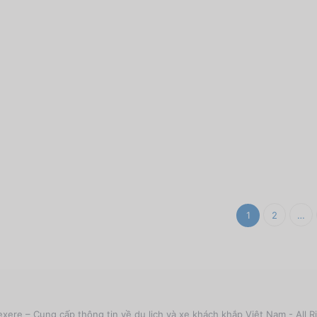
1
2
…
xere – Cung cấp thông tin về du lịch và xe khách khắp Việt Nam - All R