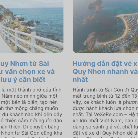
Quy Nhơn từ Sài
Hướng dẫn đặt vé x
ư vấn chọn xe và
Quy Nhơn nhanh và
lưu ý cần biết
nhất
là một thành phố của tỉnh
Hành trình từ Sài Gòn đi Q
. Nằm nép mình giữa một
mất trung bình từ 12 đến 13 
 một bên là biển, tạo nên
vậy, xe khách luôn là phươn
nh thơ mộng chẳng muốn
được hành khách lựa chọn 
kỳ du khách nào khi đến đây
nhất. Tại VeXeRe.com – Hệ 
có thiện cảm bởi người dân
xe lớn nhất Việt Nam, bạn c
hân thiện. Di chuyển bằng
dàng so sánh giá vé, chất l
 Nhơn từ Sài Gòn cũng khá
đặt vé xe đi Quy Nhơn dễ d