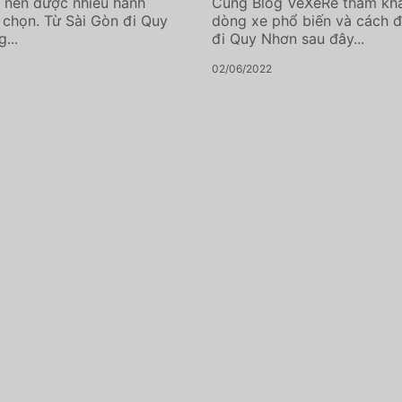
n nên được nhiều hành
Cùng Blog VeXeRe tham kh
 chọn. Từ Sài Gòn đi Quy
dòng xe phổ biến và cách đ
...
đi Quy Nhơn sau đây...
02/06/2022