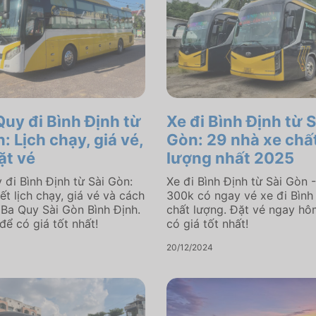
Quy đi Bình Định từ
Xe đi Bình Định từ S
: Lịch chạy, giá vé,
Gòn: 29 nhà xe chấ
ặt vé
lượng nhất 2025
 đi Bình Định từ Sài Gòn:
Xe đi Bình Định từ Sài Gòn -
ết lịch chạy, giá vé và cách
300k có ngay vé xe đi Bình
 Ba Quy Sài Gòn Bình Định.
chất lượng. Đặt vé ngay hô
để có giá tốt nhất!
có giá tốt nhất!
20/12/2024