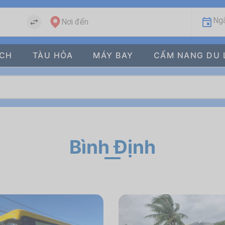
Ngà
Nơi đến
ÁCH
TÀU HỎA
MÁY BAY
CẨM NANG DU 
Bình Định