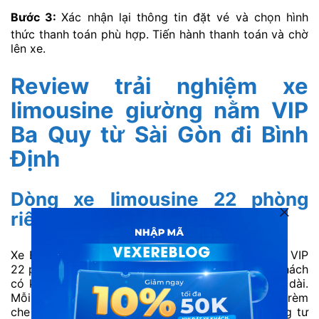
Bước 3:
Xác nhận lại thông tin đặt vé và chọn hình
thức thanh toán phù hợp. Tiến hành thanh toán và chờ
lên xe.
Review trải nghiệm xe
limousine giường nằm VIP
Ba Quy từ Sài Gòn đi Bình
Định
Dòng xe limousine 22 phòng
riêng tư, tiện nghi
Xe Ba Quy khai thác dòng limousine giường nằm VIP
22 phòng, thiết kế dạng khoang riêng giúp hành khách
có không gian cá nhân thoải mái suốt chuyến đi dài.
Mỗi phòng đều được trang bị giường nằm êm ái, rèm
che kín đáo, phù hợp cho khách trẻ thích sự riêng tư