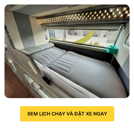
XEM LỊCH CHẠY VÀ ĐẶT XE NGAY