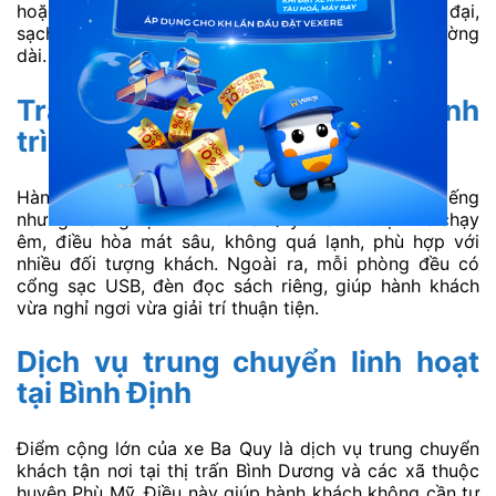
hoặc cần nghỉ ngơi ban đêm. Không gian xe hiện đại,
sạch sẽ, hạn chế mùi và rung lắc khi di chuyển đường
dài.
Trải nghiệm thoải mái trên hành
trình dài Sài Gòn – Bình Định
Hành trình từ Sài Gòn đi Bình Định kéo dài nhiều tiếng
nhưng trải nghiệm trên xe Ba Quy khá dễ chịu. Xe chạy
êm, điều hòa mát sâu, không quá lạnh, phù hợp với
nhiều đối tượng khách. Ngoài ra, mỗi phòng đều có
cổng sạc USB, đèn đọc sách riêng, giúp hành khách
vừa nghỉ ngơi vừa giải trí thuận tiện.
Dịch vụ trung chuyển linh hoạt
tại Bình Định
Điểm cộng lớn của xe Ba Quy là dịch vụ trung chuyển
khách tận nơi tại thị trấn Bình Dương và các xã thuộc
huyện Phù Mỹ. Điều này giúp hành khách không cần tự