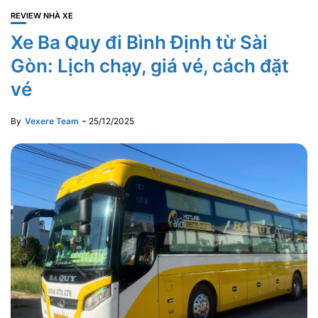
REVIEW NHÀ XE
Xe Ba Quy đi Bình Định từ Sài
Gòn: Lịch chạy, giá vé, cách đặt
vé
By
Vexere Team
25/12/2025