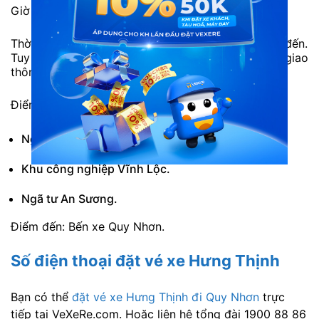
Giờ xuất bến tại Sài Gòn: 11h hàng ngày.
Thời gian di chuyển: Khoảng 10 tiếng tuỳ địa điểm đến.
Tuy nhiên thời gian có thể chênh lệch tuỳ tình hình giao
thông.
Điểm đi:
Ngã tư Bốn Xã.
Khu công nghiệp Vĩnh Lộc.
Ngã tư An Sương.
Điểm đến: Bến xe Quy Nhơn.
Số điện thoại đặt vé xe Hưng Thịnh
Bạn có thể
đặt vé xe Hưng Thịnh đi Quy Nhơn
trực
tiếp tại VeXeRe.com. Hoặc liên hệ tổng đài 1900 88 86