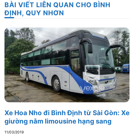
BÀI VIẾT LIÊN QUAN CHO BÌNH
ĐỊNH, QUY NHƠN
Xe Hoa Nho đi Bình Định từ Sài Gòn: Xe
giường nằm limousine hạng sang
11/03/2019