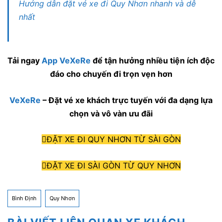
Hướng dẫn đặt vé xe đi Quy Nhơn nhanh và dễ
nhất
Tải ngay
App VeXeRe
để tận hưởng nhiều tiện ích độc
đáo cho chuyến đi trọn vẹn hơn
VeXeRe
– Đặt vé xe khách trực tuyến với đa dạng lựa
chọn và vô vàn ưu đãi
ĐẶT XE ĐI QUY NHƠN TỪ SÀI GÒN
ĐẶT XE ĐI SÀI GÒN TỪ QUY NHƠN
Bình Định
Quy Nhơn