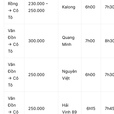
Rồng
230.000 –
Kalong
6h00
7h3
→ Cô
250.000
Tô
Vân
Đồn
Quang
300.000
7h00
8h3
→ Cô
Minh
Tô
Vân
Đồn
Nguyên
250.000
6h00
7h3
→ Cô
Việt
Tô
Vân
Đồn
Hải
250.000
6h15
7h4
→ Cô
Vinh 89