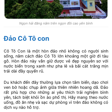
Ngọn hải đăng nằm trên ngọn đồi cao yên bình
Đảo Cô Tô con
Cô Tô Con là một hòn đảo nhỏ không có người sinh
sống, nằm cách đảo Cô Tô lớn khoảng một giờ đi tàu
gỗ. Hòn đảo này vẫn giữ được vẻ đẹp nguyên sơ với
nước biển trong xanh như pha lê và bãi cát trắng mịn
trải dài đầy quyến rũ.
Du khách đến đây thường lựa chọn tắm biển, dạo chơi
ven bờ hoặc chụp ảnh giữa thiên nhiên hoang dã. Đảo
rất phù hợp cho những ai yêu thích trải nghiệm bình
yên, tách biệt khỏi ồn ào phố thị. Hãy mang theo nước
uống, đồ ăn nhẹ và sạc dự phòng vì trên đảo không có
dịch vụ nào hỗ trợ.