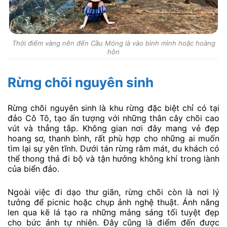
Thời điểm vàng nên đến Cầu Móng là vào bình mình hoặc hoàng
hôn
Rừng chõi nguyên sinh
Rừng chõi nguyên sinh là khu rừng đặc biệt chỉ có tại
đảo Cô Tô, tạo ấn tượng với những thân cây chõi cao
vút và thẳng tắp. Không gian nơi đây mang vẻ đẹp
hoang sơ, thanh bình, rất phù hợp cho những ai muốn
tìm lại sự yên tĩnh. Dưới tán rừng râm mát, du khách có
thể thong thả đi bộ và tận hưởng không khí trong lành
của biển đảo.
Ngoài việc đi dạo thư giãn, rừng chõi còn là nơi lý
tưởng để picnic hoặc chụp ảnh nghệ thuật. Ánh nắng
len qua kẽ lá tạo ra những mảng sáng tối tuyệt đẹp
cho bức ảnh tự nhiên. Đây cũng là điểm đến được