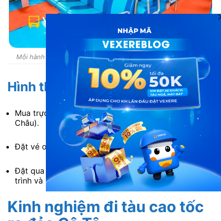
Mỗi hành khách được mang theo tối đa 10kg hành lý xách tay
Hình thức đặt vé
Mua trực tiếp tại bến tàu (Cảng Cái Rồng hoặc Tuần
Châu).
Đặt vé online qua website chính thức của hãng tàu.
Đặt qua đại lý hoặc tổng đài để được tư vấn lịch
trình và hỗ trợ chỗ ngồi.
Kinh nghiệm đi tàu cao tốc