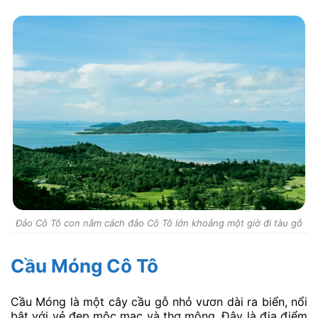
Đảo Cô Tô con nằm cách đảo Cô Tô lớn khoảng một giờ đi tàu gỗ
Cầu Móng Cô Tô
Cầu Móng là một cây cầu gỗ nhỏ vươn dài ra biển, nổi
bật với vẻ đẹp mộc mạc và thơ mộng. Đây là địa điểm