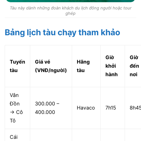
Tàu này dành những đoàn khách du lịch đông người hoặc tour
ghép
Bảng lịch tàu chạy tham khảo
Giờ
Giờ
Tuyến
Giá vé
Hãng
khởi
đến
tàu
(VNĐ/người)
tàu
hành
nơi
Vân
Đồn
300.000 –
Havaco
7h15
8h4
→ Cô
400.000
Tô
Cái