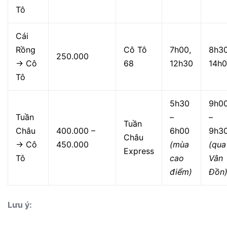
Tô
Cái
Rồng
Cô Tô
7h00,
8h30
250.000
→ Cô
68
12h30
14h
Tô
5h30
9h0
Tuần
–
–
Tuần
Châu
400.000 –
6h00
9h3
Châu
→ Cô
450.000
(mùa
(qua
Express
Tô
cao
Vân
điểm)
Đồn
Lưu ý: