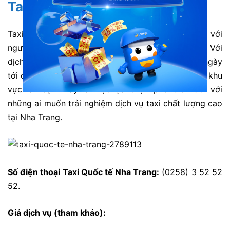
Taxi Quốc tế Nha Trang
Taxi Quốc tế là hãng xe taxi không chỉ nổi tiếng với
người dân địa phương mà còn cả khách du lịch. Với
dịch vụ có thể bao gồm cả các tour du lịch ngắn ngày
tới các điểm tham quan nổi tiếng tại Nha Trang và khu
vực lân cận. Đây là một lựa chọn phổ biến đối với
những ai muốn trải nghiệm dịch vụ taxi chất lượng cao
tại Nha Trang.
Số điện thoại Taxi Quốc tế Nha Trang:
(0258) 3 52 52
52.
Giá dịch vụ (tham khảo):