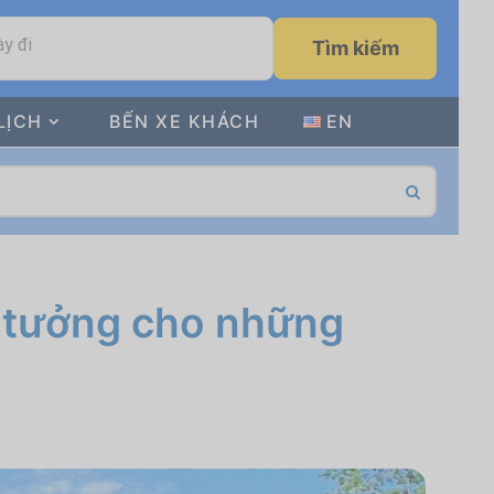
y đi
Tìm kiếm
LỊCH
BẾN XE KHÁCH
EN
ý tưởng cho những