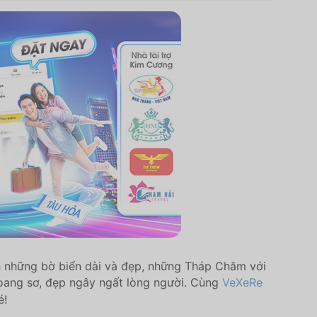
ạnh những bờ biển dài và đẹp, những Tháp Chăm với
n hoang sơ, đẹp ngây ngất lòng người. Cùng
VeXeRe
é!