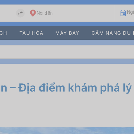
Ngà
Nơi đến
ÁCH
TÀU HỎA
MÁY BAY
CẨM NANG DU 
n – Địa điểm khám phá l