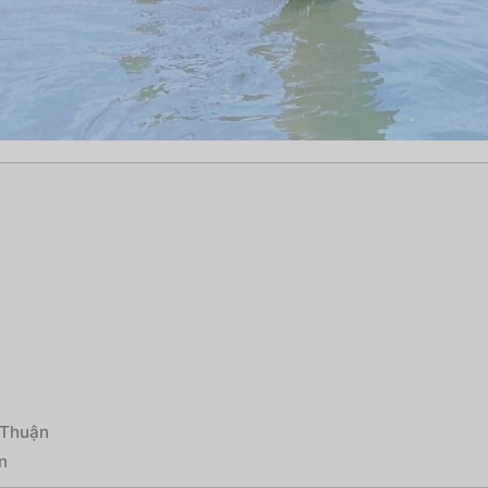
 Thuận
n