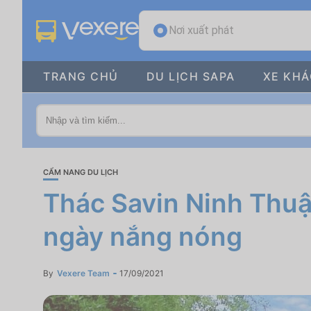
Nơi xuất phát
TRANG CHỦ
DU LỊCH SAPA
XE KH
CẨM NANG DU LỊCH
Thác Savin Ninh Thuậ
ngày nắng nóng
By
Vexere Team
17/09/2021