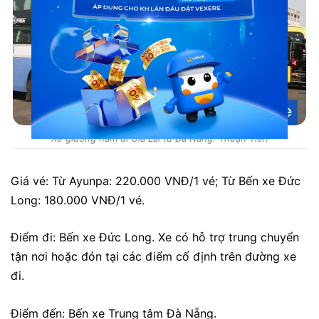
Xe giường nằm đi Gia Lai từ Đà Nẵng: Thuận Tiến
Giá vé: Từ Ayunpa: 220.000 VNĐ/1 vé; Từ Bến xe Đức
Long: 180.000 VNĐ/1 vé.
Điểm đi: Bến xe Đức Long. Xe có hỗ trợ trung chuyển
tận nơi hoặc đón tại các điểm cố định trên đường xe
đi.
Điểm đến: Bến xe Trung tâm Đà Nẵng.