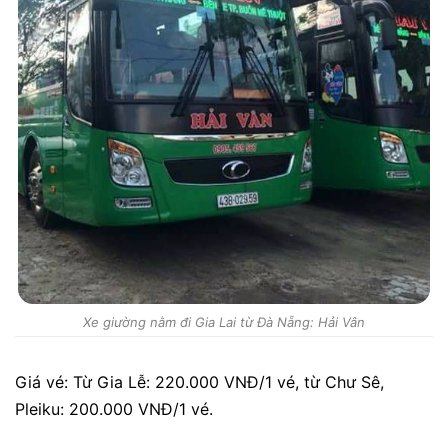
Xe giường nằm đi Gia Lai từ Đà Nẵng: Hải Vân
Giá vé: Từ Gia Lễ: 220.000 VNĐ/1 vé, từ Chư Sê,
Pleiku: 200.000 VNĐ/1 vé.