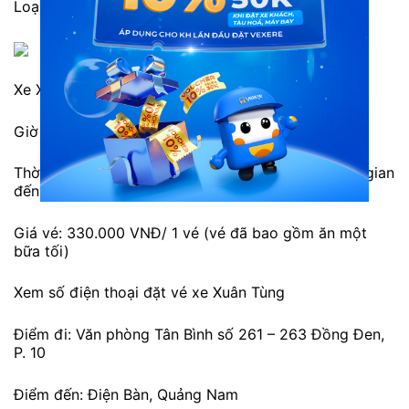
Loại xe: giường nằm 42 chỗ.
Xe Xuân Tùng đi Quảng Nam
Giờ xuất phát: 10h00 và 12h00 hàng ngày.
Thời gian di chuyển: Khoảng 18h50. Tuy nhiên thời gian
đến còn tùy vào tình hình giao thông.
Giá vé: 330.000 VNĐ/ 1 vé (vé đã bao gồm ăn một
bữa tối)
Xem số điện thoại đặt vé xe Xuân Tùng
Điểm đi: Văn phòng Tân Bình số 261 – 263 Đồng Đen,
P. 10
Điểm đến: Điện Bàn, Quảng Nam