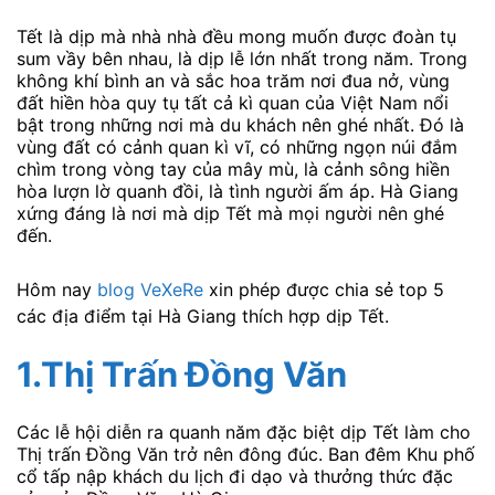
Tết là dịp mà nhà nhà đều mong muốn được đoàn tụ
sum vầy bên nhau, là dịp lễ lớn nhất trong năm. Trong
không khí bình an và sắc hoa trăm nơi đua nở, vùng
đất hiền hòa quy tụ tất cả kì quan của Việt Nam nổi
bật trong những nơi mà du khách nên ghé nhất. Đó là
vùng đất có cảnh quan kì vĩ, có những ngọn núi đắm
chìm trong vòng tay của mây mù, là cảnh sông hiền
hòa lượn lờ quanh đồi, là tình người ấm áp. Hà Giang
xứng đáng là nơi mà dịp Tết mà mọi người nên ghé
đến.
Hôm nay
blog VeXeRe
xin phép được chia sẻ top 5
các địa điểm tại Hà Giang thích hợp dịp Tết.
1.Thị Trấn Đồng Văn
Các lễ hội diễn ra quanh năm đặc biệt dịp Tết làm cho
Thị trấn Đồng Văn trở nên đông đúc. Ban đêm Khu phố
cổ tấp nập khách du lịch đi dạo và thưởng thức đặc