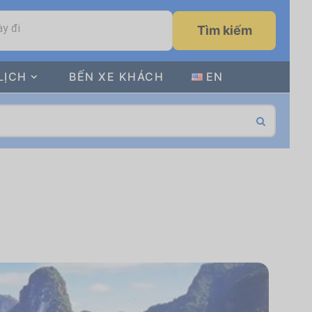
y đi
Tìm kiếm
LỊCH
BẾN XE KHÁCH
EN