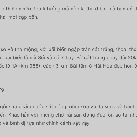
an thiên nhiên đẹp lí tưởng mà còn là địa điểm mà bạn có
hài mới cập bến.
ơ và thơ mộng, với bãi biển ngập tràn cát trắng, thoai th
m bãi biển là núi Sổi và núi Chay. Bờ cát trắng chạy dài 2
uốc lộ 1A (km 366), cách 3 km. Bãi tắm ở Hải Hòa đẹp hơn 
gỏi sứa chấm nước sốt nóng, nộm sứa với lá sung và bánh 
ến. Khác hẳn với những chợ hải sản đông đúc, ồn ào tại nh
và bình dị tựa như chính cảnh vật vậy.