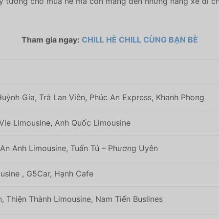
lý tưởng cho mùa hè mà còn mang đến những hãng xe di chu
Tham gia ngay:
CHILL HÈ CHILL CÙNG BẠN BÈ
Huỳnh Gia, Trà Lan Viên, Phúc An Express, Khanh Phong
Vie Limousine, Anh Quốc Limousine
, An Anh Limousine, Tuấn Tú – Phương Uyên
usine , G5Car, Hạnh Cafe
, Thiện Thành Limousine, Nam Tiến Buslines