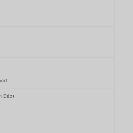
port
m Đảo)