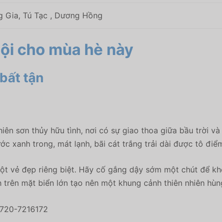
g Gia, Tú Tạc , Dương Hồng
Nội cho mùa hè này
bất tận
ên sơn thủy hữu tình, nơi có sự giao thoa giữa bầu trời và 
nước xanh trong, mát lạnh, bãi cát trắng trải dài được tô điể
t vẻ đẹp riêng biệt. Hãy cố gắng dậy sớm một chút để khô
h trên mặt biển lớn tạo nên một khung cảnh thiên nhiên hùng