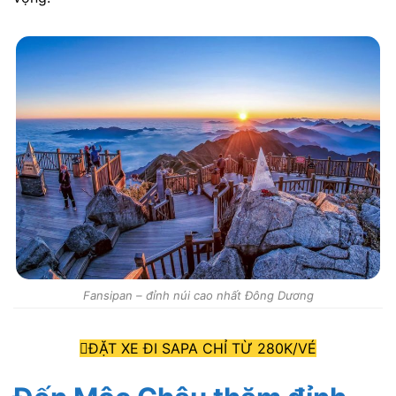
Fansipan – đỉnh núi cao nhất Đông Dương
ĐẶT XE ĐI SAPA CHỈ TỪ 280K/VÉ