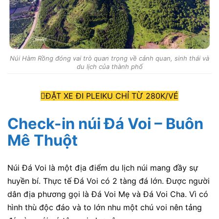
Núi Hàm Rồng đóng vai trò quan trọng về cảnh quan, sinh thái và
du lịch của thành phố
ĐẶT XE ĐI PLEIKU CHỈ TỪ 280K/VÉ
Check-in núi Đá Voi – Buôn
Mê Thuột
Núi Đá Voi là một địa điểm du lịch núi mang đầy sự
huyền bí. Thực tế Đá Voi có 2 tàng đá lớn. Được người
dân địa phương gọi là Đá Voi Mẹ và Đá Voi Cha. Vì có
hình thù độc đáo và to lớn nhu một chú voi nên tảng