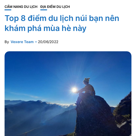
CẨM NANG DU LỊCH
ĐỊA ĐIỂM DU LỊCH
Top 8 điểm du lịch núi bạn nên
khám phá mùa hè này
By
Vexere Team
20/06/2022