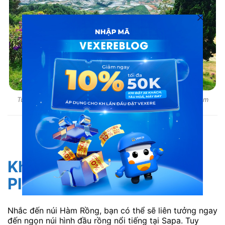
Từ đỉnh núi, bạn có thể thoả sức ngắm trời, ngắm mây, chiêm
ngưỡng toàn bộ khung cảnh của thành phố
ĐẶT XE ĐI ĐÀ LẠT CHỈ TỪ 200K/VÉ
Khám phá núi Hàm Rồng
Pleiku
Nhắc đến núi Hàm Rồng, bạn có thể sẽ liên tưởng ngay
đến ngọn núi hình đầu rồng nổi tiếng tại Sapa. Tuy