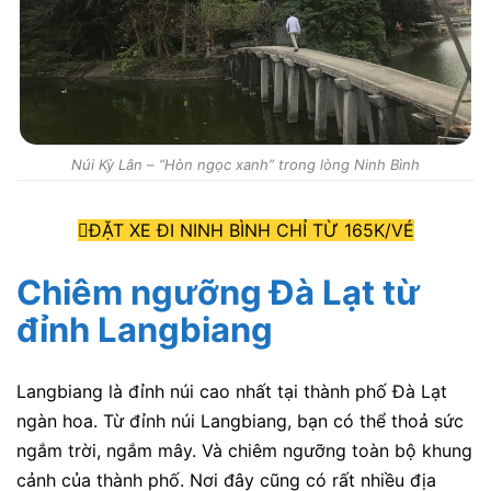
Núi Kỳ Lân – “Hòn ngọc xanh” trong lòng Ninh Bình
ĐẶT XE ĐI NINH BÌNH CHỈ TỪ 165K/VÉ
Chiêm ngưỡng Đà Lạt từ
đỉnh Langbiang
Langbiang là đỉnh núi cao nhất tại thành phố Đà Lạt
ngàn hoa. Từ đỉnh núi Langbiang, bạn có thể thoả sức
ngắm trời, ngắm mây. Và chiêm ngưỡng toàn bộ khung
cảnh của thành phố. Nơi đây cũng có rất nhiều địa