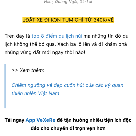
Nam, Quảng Ngãi, Gia Lai
ĐẶT XE ĐI KON TUM CHỈ TỪ 340K/VÉ
Trên đây là
top 8 điểm du lịch núi
mà những tín đồ du
lịch không thể bỏ qua. Xách ba lô lên và đi khám phá
những vùng đất mới ngay thôi nào!
>> Xem thêm:
Chiêm ngưỡng vẻ đẹp cuốn hút của các kỳ quan
thiên nhiên Việt Nam
Tải ngay
App VeXeRe
để tận hưởng nhiều tiện ích độc
đáo cho chuyến đi trọn vẹn hơn