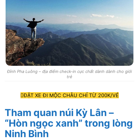
Đỉnh Pha Luông – địa điểm check-in cực chất dành dành cho giới
trẻ
ĐẶT XE ĐI MỘC CHÂU CHỈ TỪ 200K/VÉ
Tham quan núi Kỳ Lân –
“Hòn ngọc xanh” trong lòng
Ninh Bình