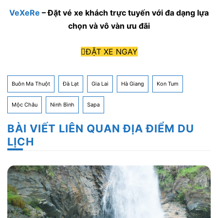
VeXeRe
– Đặt vé xe khách trực tuyến với đa dạng lựa
chọn và vô vàn ưu đãi
ĐẶT XE NGAY
Buôn Ma Thuột
Đà Lạt
Gia Lai
Hà Giang
Kon Tum
Mộc Châu
Ninh Bình
Sapa
BÀI VIẾT LIÊN QUAN ĐỊA ĐIỂM DU
LỊCH