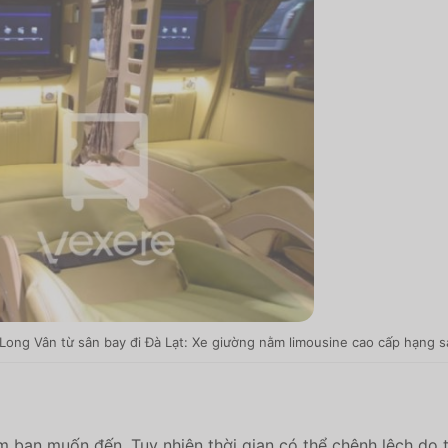
Long Vân từ sân bay đi Đà Lạt: Xe giường nằm limousine cao cấp hạng 
m bạn muốn đến. Tuy nhiên thời gian có thể chênh lệch do t