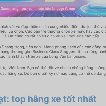
ích với vẻ đẹp thiên nhiên cùng nhiều điểm du lịch thú vị có
hiều lựa chọn. Các bạn trẻ thường chọn xe máy, hay các dịc
 Đà Lạt cũng có rất nhiều dịch vụ xe limousine cao cấp.
 kế sang trọng, tiện nghi. Mang phong cách của các dòng 
i hạng thương gia (Business Class Staggered) cho từng hàn
o các hành khách trên xe của Long Vân Limousine.
ất tại Việt Nam. Bạn có thể đặt vé nhanh chóng bằng những 
n các hãng xe. Dù bạn ở bất kỳ nơi nào cũng có thể dễ dà
ạt: top hãng xe tốt nhất