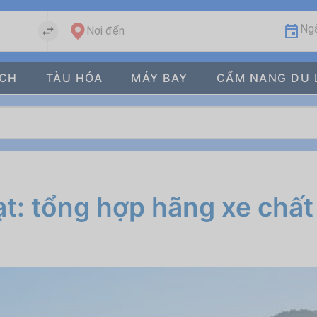
Ngà
Nơi đến
ÁCH
TÀU HỎA
MÁY BAY
CẨM NANG DU 
ạt: tổng hợp hãng xe chất