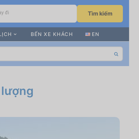
y đi
Tìm kiếm
LỊCH
BẾN XE KHÁCH
EN
 lượng