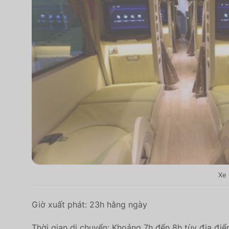
Xe 
Giờ xuất phát: 23h hằng ngày
Thời gian di chuyển: Khoảng 7h đến 8h tùy địa điể