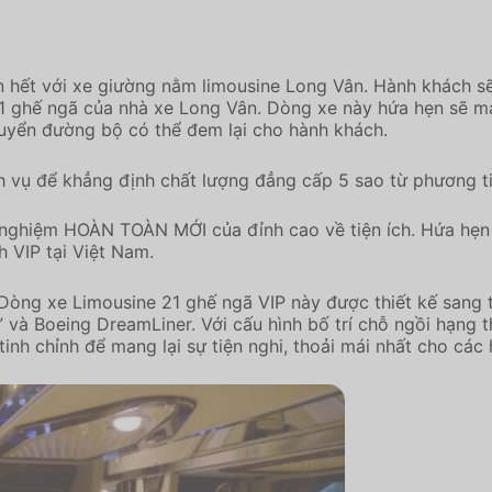
ơn hết với xe giường nằm limousine Long Vân. Hành khách sẽ
 21 ghế ngã của nhà xe Long Vân. Dòng xe này hứa hẹn sẽ 
huyển đường bộ có thể đem lại cho hành khách.
h vụ để khẳng định chất lượng đẳng cấp 5 sao từ phương ti
 nghiệm HOÀN TOÀN MỚI của đỉnh cao về tiện ích. Hứa hẹn
 VIP tại Việt Nam.
 Dòng xe Limousine 21 ghế ngã VIP này được thiết kế sang 
và Boeing DreamLiner. Với cấu hình bố trí chỗ ngồi hạng 
inh chỉnh để mang lại sự tiện nghi, thoải mái nhất cho các