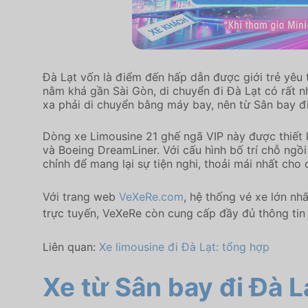
Đà Lạt vốn là điểm đến hấp dẫn được giới trẻ yêu th
nằm khá gần Sài Gòn, di chuyển đi Đà Lạt có rất n
xa phải di chuyển bằng máy bay, nên từ Sân bay đi
Dòng xe Limousine 21 ghế ngã VIP này được thiết
và Boeing DreamLiner. Với cấu hình bố trí chỗ ngồ
chỉnh để mang lại sự tiện nghi, thoải mái nhất ch
Với trang web
VeXeRe.com
, hệ thống vé xe lớn nh
trực tuyến, VeXeRe còn cung cấp đầy đủ thông ti
Liên quan:
Xe limousine đi Đà Lạt: tổng hợp
Xe từ Sân bay đi Đà L