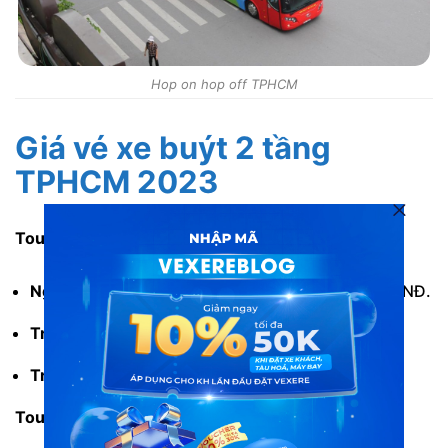
Hop on hop off TPHCM
Giá vé xe buýt 2 tầng
TPHCM 2023
Tour tham quan 1h:
Người lớn và trẻ em từ 12 tuổi trở lên:
149.000 VNĐ.
Trẻ em từ 5 đến dưới 12 tuổi:
99.000 VNĐ.
Trẻ em từ 2 đén dưới 5 tuổi:
50.000 VNĐ.
Tour tham quan 24h: