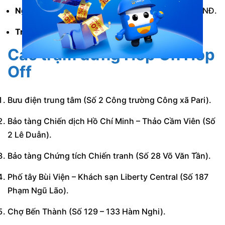
Người lớn và trẻ em từ 12 tuổi trở lên:
475.000 VNĐ.
Trẻ em từ 2 đến dưới 12 tuổi:
330.000 VNĐ.
Các trạm dừng Hop On Hop
Off
Bưu điện trung tâm (Số 2 Công trường Công xã Pari).
Bảo tàng Chiến dịch Hồ Chí Minh – Thảo Cầm Viên (Số
2 Lê Duẫn).
Bảo tàng Chứng tích Chiến tranh (Số 28 Võ Văn Tần).
Phố tây Bùi Viện – Khách sạn Liberty Central (Số 187
Phạm Ngũ Lão).
Chợ Bến Thành (Số 129 – 133 Hàm Nghi).