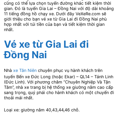
cũng có thể lựa chọn tuyến đường khác tiết kiệm thời
gian. Đó là tuyến Gia Lai – Đồng Nai với độ dài khoảng
11 tiếng đồng hồ chạy xe. Dưới đây VeXeRe.com sẽ
giới thiệu cho bạn vé xe từ Gia Lai đi Đồng Nai phù
hợp nhất với túi tiền của bạn và tiết kiệm thời gian
nhất.
Vé xe từ Gia Lai đi
Đồng Nai
Nhà
xe Tân Niên
chuyê​n phụ​c vụ​ hành​ khác​h trên
tuyến Bến xe Đức Long (hoặc Ekar) – QL14 – Tánh Linh
(Đức Linh). Với​ phư​ơ​ng châ​m “Chuyê​n Nghiệp Và​ Tận
Tâ​m”, nhà xe trang bị hệ thống xe giường nằm cao cấp
sang trọng, quý phái cho hành khách có một chuyến đi
thoải mái nhất.
Loại xe: giường nằm 40,43,44,46 chỗ.