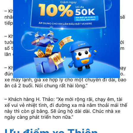
– Khách hàng T. Dung: “Xe mới, thái độ phục vụ của
nhân viên tận tình. Tôi thấy rất hài lòng, nếu có dịp sẽ
tiếp tục ủng hộ nhà xe.”
– Khách hàng T. Trà: “Mọi thứ tuyệt vời ngoài sức
tưởng tượng, chất lượng xe hoàn toàn xứng đáng với
số tiền bỏ ra nha mọi người, giường rộng rãi nên nằm
lăn qua lăn lại cũng được, rất chi là thích.”
– Khách hàng Đ. Trọng: “Xe Thiên Trung cao cấp, chạy
đúng giờ, nhân viên nhà xe phục vụ tân tình, chu đáo.
xe máy lạnh, giá xe hợp lý cho một chuyến đi dài, bao
ăn cả 2 buổi. Nói chung rất hài lòng.”
– Khách hàng H. Thảo: “Xe mới rộng rãi, chạy êm, tài
xế vui vẻ nhiệt tình, đi đường xa mà nằm thoải mái thế
này thì còn gì bằng. Sẽ ủng hộ dài dài. Chúc nhà xe
ngày càng phát triển hơn nữa.”