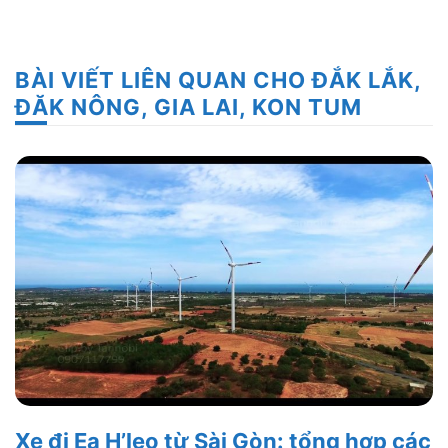
BÀI VIẾT LIÊN QUAN CHO ĐẮK LẮK,
ĐĂK NÔNG, GIA LAI, KON TUM
Xe đi Ea H’leo từ Sài Gòn: tổng hợp các