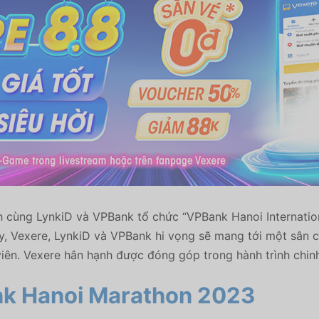
 cùng LynkiD và VPBank tổ chức “VPBank Hanoi Internation
ày, Vexere, LynkiD và VPBank hi vọng sẽ mang tới một sân 
viên. Vexere hân hạnh được đóng góp trong hành trình chin
ank Hanoi Marathon 2023