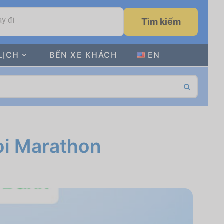
y đi
Tìm kiếm
LỊCH
BẾN XE KHÁCH
EN
oi Marathon