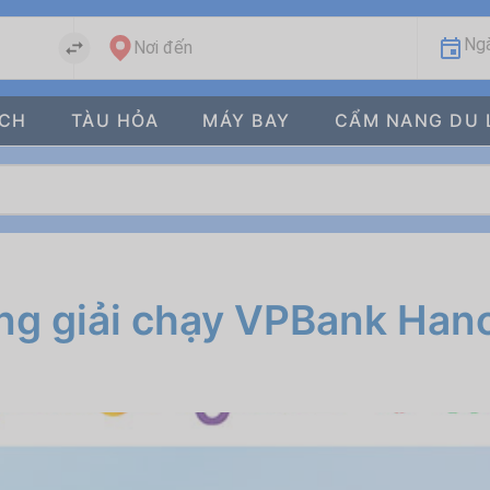
Ngà
Nơi đến
ÁCH
TÀU HỎA
MÁY BAY
CẨM NANG DU 
ng giải chạy VPBank Han