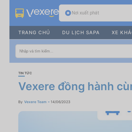
Nơi xuất phát
TRANG CHỦ
DU LỊCH SAPA
XE KH
TIN TỨC
Vexere đồng hành cù
By
Vexere Team
14/06/2023