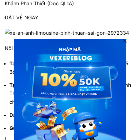
Khánh Phan Thiết (Dọc QL1A).
ĐẶT VÉ NGAY
Nội thất xe limousine phòng An Anh
Tại Sài Gòn:
522B An Dương Vương, Quận 5 và 85
Bờ Bao Tân Thắng, Tân Phú.
Tại Bình Thuận:
Nhà xe chưa có văn phòng tại Bình
Thuận. Hành khách có thể sử dụng dịch vụ trung
chuyển khách tận nơi tai Bình Thuận.
Đặt vé:
1900 88 86 84.
Gửi hàng:
0869 115 116 – 0869 867 867.