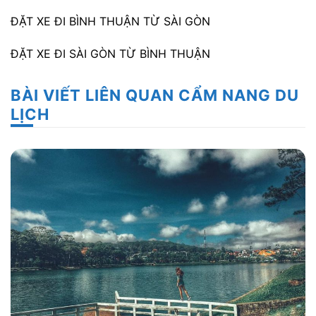
ĐẶT XE ĐI BÌNH THUẬN TỪ SÀI GÒN
ĐẶT XE ĐI SÀI GÒN TỪ BÌNH THUẬN
BÀI VIẾT LIÊN QUAN CẨM NANG DU
LỊCH