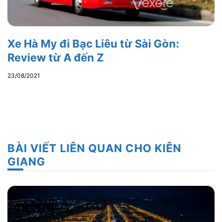
Xe Hà My đi Bạc Liêu từ Sài Gòn:
Review từ A đến Z
23/08/2021
BÀI VIẾT LIÊN QUAN CHO KIÊN
GIANG