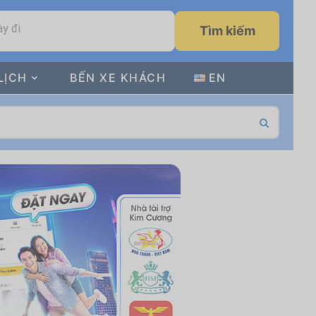
y đi
Tìm kiếm
LỊCH
BẾN XE KHÁCH
EN