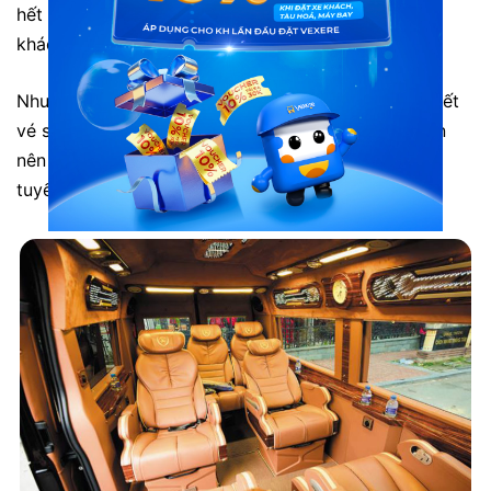
hết mình, chu đáo, luôn giải đáp các thắc mắc của
khách hàng tận tình.
Nhược điểm: Số lượng khách đi đông nên thường hết
vé sớm vào các ngày cuối tuần hoặc cao điểm. Bạn
nên liên hệ tổng đài 1900 888684 hoặc đặt vé trực
tuyến trước để tránh hết vé.