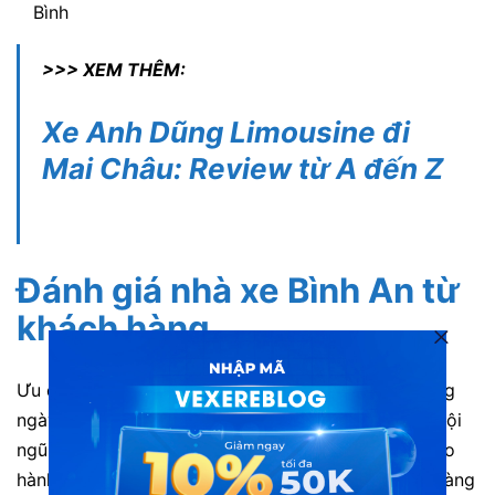
Bình
>>> XEM THÊM:
Xe Anh Dũng Limousine đi
Mai Châu: Review từ A đến Z
Đánh giá nhà xe
Bình An
từ
khách hàng
Ưu điểm: Xe xuất phát đúng khung giờ cố định hằng
ngày. Cơ sở vật chất trên xe luôn được đảm bảo. Đội
ngũ tài xế tận tâm, mang đến hành trình an toàn cho
hành khách. Nhân viên phục vụ luôn hỗ trợ khách hàng