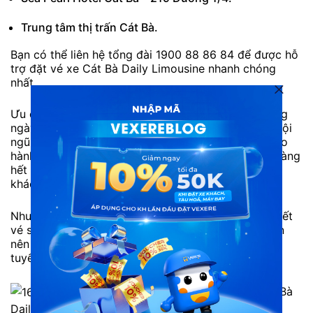
Trung tâm thị trấn Cát Bà.
Bạn có thể liên hệ tổng đài 1900 88 86 84 để được hỗ
trợ đặt vé xe Cát Bà Daily Limousine nhanh chóng
nhất.
Ưu điểm: Xe xuất phát đúng khung giờ cố định hằng
ngày. Cơ sở vật chất trên xe luôn được đảm bảo. Đội
ngũ tài xế tận tâm, mang đến hành trình an toàn cho
hành khách. Nhân viên phục vụ luôn hỗ trợ khách hàng
hết mình, chu đáo, luôn giải đáp các thắc mắc của
khách hàng tận tình.
Nhược điểm: Số lượng khách đi đông nên thường hết
vé sớm vào các ngày cuối tuần hoặc cao điểm. Bạn
nên liên hệ tổng đài 1900 888684 hoặc đặt vé trực
tuyến trước để tránh hết vé.
Nội thất hãng xe Cát Bà
Daily Limousine