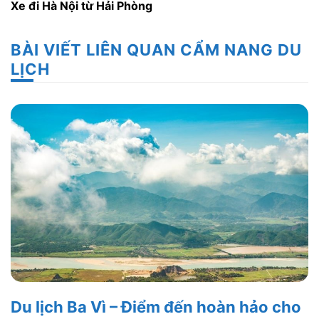
Xe đi Hà Nội từ Hải Phòng
BÀI VIẾT LIÊN QUAN CẨM NANG DU
LỊCH
Du lịch Ba Vì – Điểm đến hoàn hảo cho